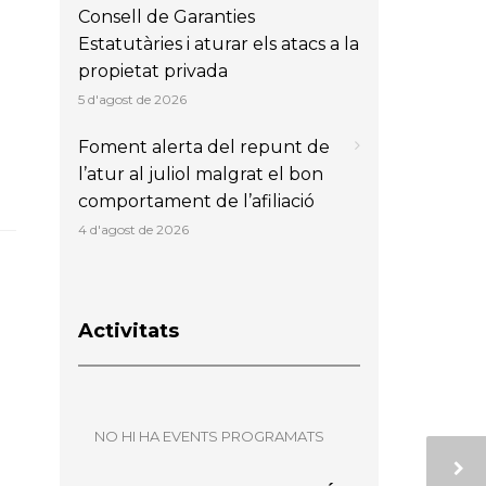
Consell de Garanties
Estatutàries i aturar els atacs a la
propietat privada
5 d'agost de 2026
Foment alerta del repunt de
l’atur al juliol malgrat el bon
comportament de l’afiliació
4 d'agost de 2026
Activitats
NO HI HA EVENTS PROGRAMATS