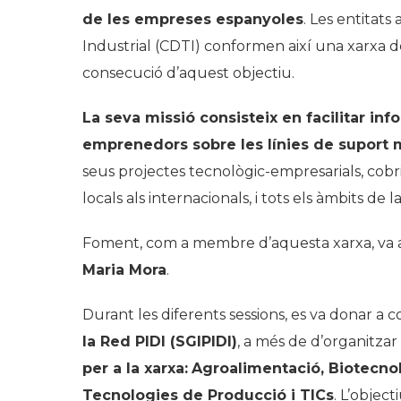
de les empreses espanyoles
. Les entitat
Industrial (CDTI) conformen així una xarxa 
consecució d’aquest objectiu.
La seva missió consisteix en facilitar in
emprenedors sobre les línies de suport
seus projectes tecnològic-empresarials, cobri
locals als internacionals, i tots els àmbits de l
Foment, com a membre d’aquesta xarxa, va ass
Maria Mora
.
Durant les diferents sessions, es va donar a 
la Red PIDI (SGIPIDI)
, a més de d’organitzar
per a la xarxa:
Agroalimentació, Biotecnolo
Tecnologies de Producció i TICs
. L’object