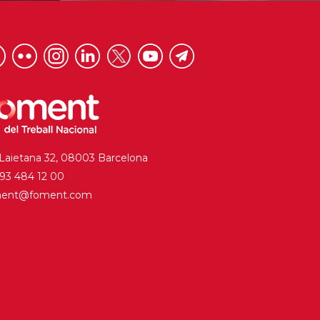
 Laietana 32, 08003 Barcelona
. 93 484 12 00
ment@foment.com