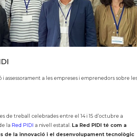
Història
Galeria de Presidents
Biblioteca Arxiu
Seu Social
IDI
ació i assessorament a les empreses i emprenedors sobre le
s de treball celebrades entre el 14 i 15 d’octubre a
de la
Red PIDI
a nivell estatal.
La Red PIDI té com a
ls de la innovació i el desenvolupament tecnològic