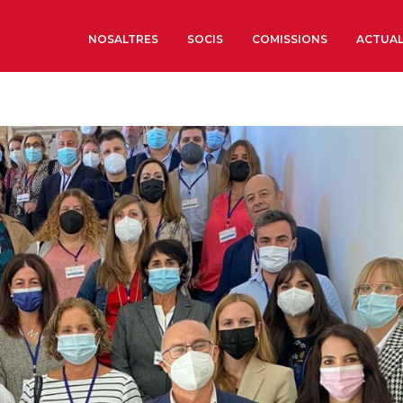
NOSALTRES
SOCIS
COMISSIONS
ACTUAL
Sobre nosaltres
Òrgans de Govern
Òrgans Consultius
Estructura Executiva
Institut d’Estudis Estrat
Societat Barcelonesa d’
Econòmics i Socials
Organitzacions territori
Organitzacions sectoria
Coneix més