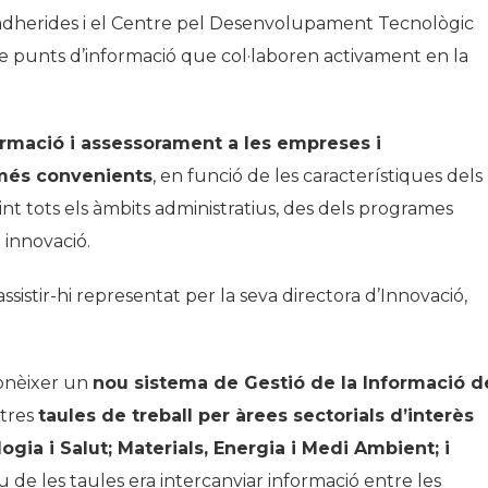
s adherides i el Centre pel Desenvolupament Tecnològic
de punts d’informació que col·laboren activament en la
formació i assessorament a les empreses i
 més convenients
, en funció de les característiques dels
nt tots els àmbits administratius, des dels programes
a innovació.
istir-hi representat per la seva directora d’Innovació,
conèixer un
nou sistema de Gestió de la Informació d
 tres
taules de treball per àrees sectorials d’interès
gia i Salut; Materials, Energia i Medi Ambient; i
iu de les taules era intercanviar informació entre les