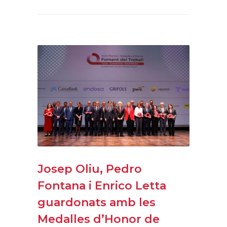
Josep Oliu, Pedro
Fontana i Enrico Letta
guardonats amb les
Medalles d’Honor de