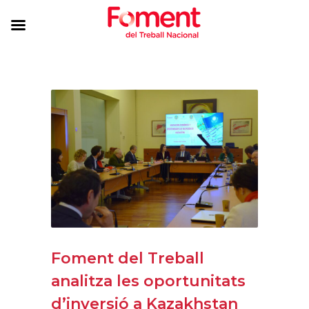
Foment del Treball
analitza les oportunitats
d’inversió a Kazakhstan