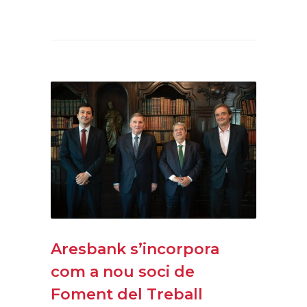
Aresbank s’incorpora
com a nou soci de
Foment del Treball