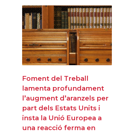
Foment del Treball
lamenta profundament
l’augment d’aranzels per
part dels Estats Units i
insta la Unió Europea a
una reacció ferma en