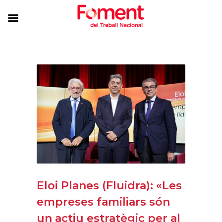
Eloi Planes (Fluidra): «Les
empreses familiars són
un actiu estratègic per al