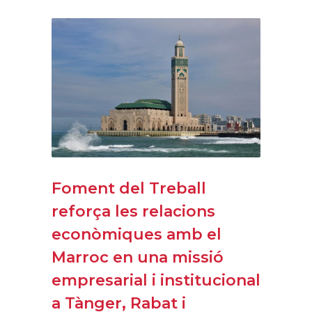
Foment del Treball
reforça les relacions
econòmiques amb el
Marroc en una missió
empresarial i institucional
a Tànger, Rabat i