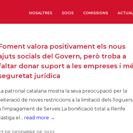
NOSALTRES
SOCIS
COMISSIONS
ACTUAL
Sobre nosaltres
Foment valora positivament els nous
Òrgans de Govern
ajuts socials del Govern, però troba a
Òrgans Consultius
faltar donar suport a les empreses i m
Estructura Executiva
seguretat jurídica
Institut d’Estudis Estrat
Societat Barcelonesa d’
La patronal catalana mostra la seva preocupació per la
Econòmics i Socials
reiteració de noves restriccions a la limitació dels lloguers
Organitzacions territori
a l'impagament de Serveis La bonificació total a Renfe
Organitzacions sectoria
castiga el...
read more →
Coneix més
27 DE DESEMBRE DE 2022