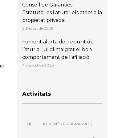
Consell de Garanties
Estatutàries i aturar els atacs a la
propietat privada
5 d'agost de 2026
Foment alerta del repunt de
l’atur al juliol malgrat el bon
comportament de l’afiliació
4 d'agost de 2026
ue
Activitats
NO HI HA EVENTS PROGRAMATS