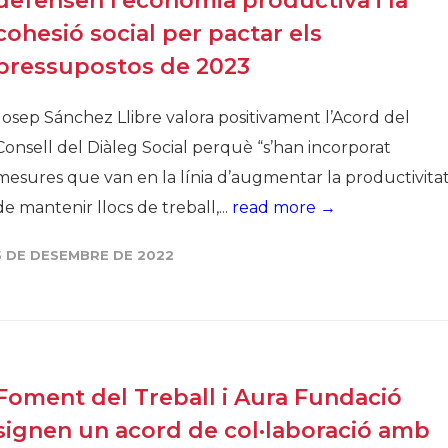
defensen l’economia productiva i la
cohesió social per pactar els
pressupostos de 2023
Josep Sánchez Llibre valora positivament l’Acord del
Consell del Diàleg Social perquè “s’han incorporat
mesures que van en la línia d’augmentar la productivitat
de mantenir llocs de treball,...
read more →
5 DE DESEMBRE DE 2022
Foment del Treball i Aura Fundació
signen un acord de col·laboració amb