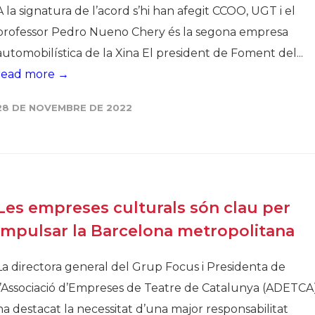
A la signatura de l’acord s’hi han afegit CCOO, UGT i el
professor Pedro Nueno Chery és la segona empresa
automobilística de la Xina El president de Foment del...
read more →
28 DE NOVEMBRE DE 2022
Les empreses culturals són clau per
impulsar la Barcelona metropolitana
La directora general del Grup Focus i Presidenta de
l’Associació d’Empreses de Teatre de Catalunya (ADETCA
ha destacat la necessitat d’una major responsabilitat