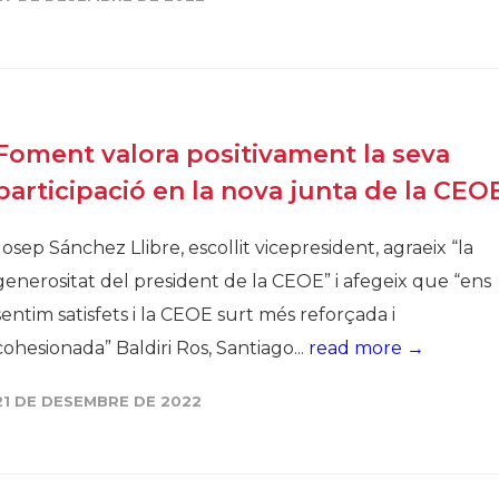
Història
Galeria de Presidents
Biblioteca Arxiu
Seu Social
Foment valora positivament la seva
participació en la nova junta de la CEO
Josep Sánchez Llibre, escollit vicepresident, agraeix “la
generositat del president de la CEOE” i afegeix que “ens
sentim satisfets i la CEOE surt més reforçada i
cohesionada” Baldiri Ros, Santiago...
read more →
21 DE DESEMBRE DE 2022