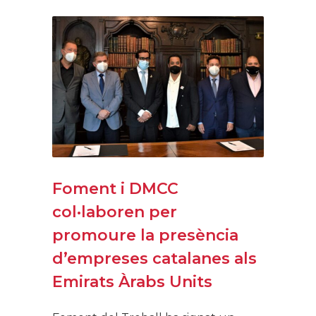
Foment i DMCC
col·laboren per
promoure la presència
d’empreses catalanes als
Emirats Àrabs Units