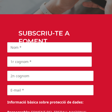
SUBSCRIU-TE A
FOMENT
Informació bàsica sobre protecció de dades: