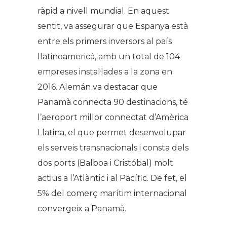
ràpid a nivell mundial.
En aquest
sentit, va assegurar que Espanya està
entre els primers inversors al país
llatinoamericà, amb un total de 104
empreses instal·lades a la zona en
2016. Alemán va destacar que
Panamà connecta 90 destinacions, té
l’aeroport millor connectat d’Amèrica
Llatina, el que permet
desenvolupar
els serveis transnacionals i consta dels
dos ports (Balboa i Cristóbal) molt
actius a l’Atlàntic i al Pacífic.
De fet, el
5% del comerç marítim internacional
convergeix a Panamà.