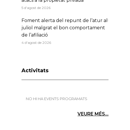
atacs a la propietat privada
5 d'agost de 2026
Foment alerta del repunt de l’atur al
juliol malgrat el bon comportament
de l’afiliació
4 d'agost de 2026
Activitats
NO HI HA EVENTS PROGRAMATS
VEURE MÉS...