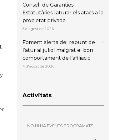
Consell de Garanties
Estatutàries i aturar els atacs a la
propietat privada
5 d'agost de 2026
Foment alerta del repunt de
t
l’atur al juliol malgrat el bon
comportament de l’afiliació
4 d'agost de 2026
ny
Activitats
er
NO HI HA EVENTS PROGRAMATS