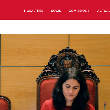
NOSALTRES
SOCIS
COMISSIONS
ACTUAL
Sobre nosaltres
Òrgans de Govern
Òrgans Consultius
Estructura Executiva
Institut d’Estudis Estrat
Societat Barcelonesa d’
Econòmics i Socials
Organitzacions territori
Organitzacions sectoria
Coneix més