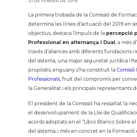
21 DE FEBRER DE 2019
La primera trobada de la Comissió de Formac
determina les línies d’actuació del 2019 en 
objectius, destaca l’impuls de la
percepció po
Professional en alternança i Dual
, a més 
través d’aliances amb diferents fundacions i i
del sistema, una major seguretat jurídica i fle
propòsits, enguany s’ha constituit la
Comisió 
Professionals
, fruit del compromís per conver
la Generalitat i els principals representants de
El president de la Comissió ha ressaltat la ne
el desenvolupament de la Llei de Qualificaci
acords adoptats en el “Libro Blanco Sobre el 
del sistema, i més en concret en la Formació