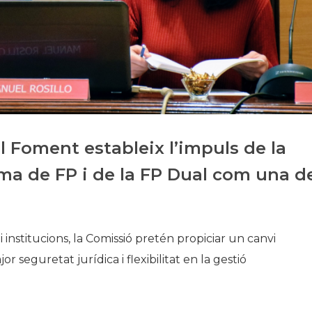
Història
Galeria de Presidents
Biblioteca Arxiu
Seu Social
 Foment estableix l’impuls de la
ema de FP i de la FP Dual com una d
 institucions, la Comissió pretén propiciar un canvi
r seguretat jurídica i flexibilitat en la gestió