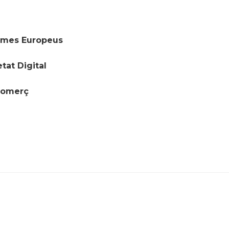
rames Europeus
tat Digital
 Comerç