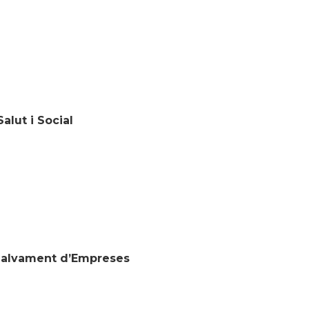
alut i Social
e
Salvament d’Empreses