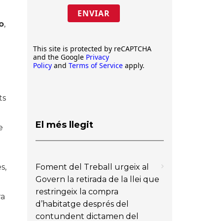
ENVIAR
o
,
This site is protected by reCAPTCHA
and the Google
Privacy
Policy
and
Terms of Service
apply.
ts
El més llegit
e
Foment del Treball urgeix al
s,
Govern la retirada de la llei que
restringeix la compra
ra
d’habitatge després del
contundent dictamen del