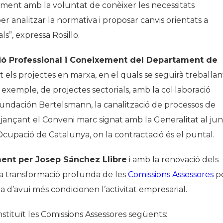
Foment amb la voluntat de conèixer les necessitats
er analitzar la normativa i proposar canvis orientats a
ls”, expressa Rosillo.
ó Professional i Coneixement del Departament de
at els projectes en marxa, en el quals se seguirà treballan
 exemple, de projectes sectorials, amb la col·laboració
 Fundación Bertelsmann, la canalització de processos de
mitjançant el Conveni marc signat amb la Generalitat al ju
’Ocupació de Catalunya, on la contractació és el puntal.
ent per Josep Sánchez Llibre
i amb la renovació dels
a transformació profunda de les
Comissions Assessores
p
ia d’avui més condicionen l’activitat empresarial.
tituït les Comissions Assessores següents: