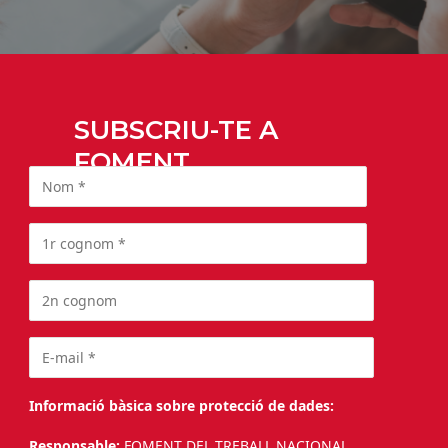
SUBSCRIU-TE A
FOMENT
Informació bàsica sobre protecció de dades: