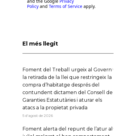
This site is protected by reCAPTCHA
and the Google
Privacy
Policy
and
Terms of Service
apply.
El més llegit
Foment del Treball urgeix al Govern
la retirada de la llei que restringeix la
compra d’habitatge després del
contundent dictamen del Consell de
Garanties Estatutàries i aturar els
atacs a la propietat privada
5 d'agost de 2026
Foment alerta del repunt de l’atur al