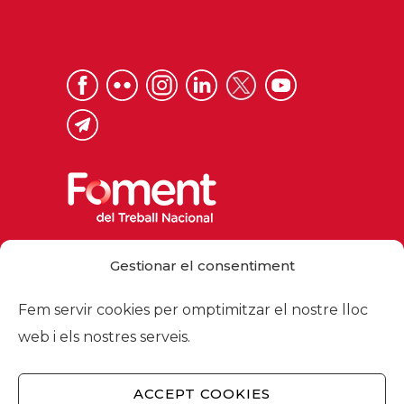
Gestionar el consentiment
Via Laietana 32, 08003 Barcelona
Tel. 93 484 12 00
Fem servir cookies per omptimitzar el nostre lloc
foment@foment.com
web i els nostres serveis.
ACCEPT COOKIES