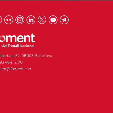
 Laietana 32, 08003 Barcelona
. 93 484 12 00
ment@foment.com