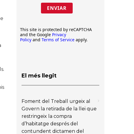
ENVIAR
ue
This site is protected by reCAPTCHA
and the Google
Privacy
Policy
and
Terms of Service
apply.
a
s.
El més llegit
is
Foment del Treball urgeix al
Govern la retirada de la llei que
restringeix la compra
d’habitatge després del
contundent dictamen del