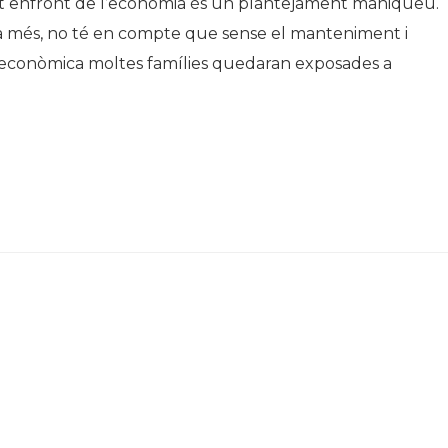
alut enfront de l’economia és un plantejament maniqueu.
i, a més, no té en compte que sense el manteniment i
tat econòmica moltes famílies quedaran exposades a