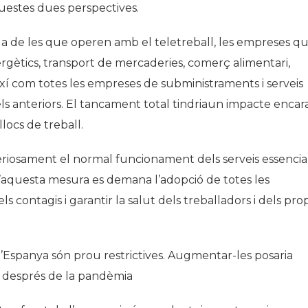
uestes dues perspectives.
 de les que operen amb el teletreball, les empreses q
nergètics, transport de mercaderies, comerç alimentari,
així com totes les empreses de subministraments i serveis
 anteriors. El tancament total tindriaun impacte encar
ocs de treball.
iosament el normal funcionament dels serveis essencial
c d’aquesta mesura es demana l’adopció de totes les
 contagis i garantir la salut dels treballadors i dels prop
Espanya són prou restrictives. Augmentar-les posaria
a després de la pandèmia