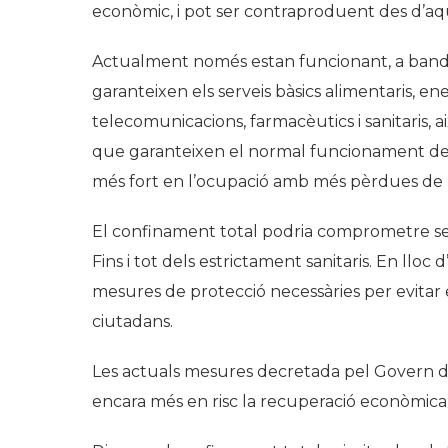
econòmic, i pot ser contraproduent des d’aq
Actualment només estan funcionant, a banda
garanteixen els serveis bàsics alimentaris, e
telecomunicacions, farmacèutics i sanitaris, 
que garanteixen el normal funcionament dels
més fort en l’ocupació amb més pèrdues de ll
El confinament total podria comprometre ser
Fins i tot dels estrictament sanitaris. En llo
mesures de protecció necessàries per evitar els
ciutadans.
Les actuals mesures decretada pel Govern d’
encara més en risc la recuperació econòmic