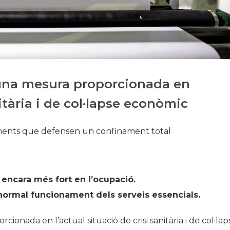
Història
Galeria de Presidents
Biblioteca Arxiu
Seu Social
 una mesura proporcionada en
nitària i de col·lapse econòmic
ments que defensen un confinament total
 encara més fort en l’ocupació.
ormal funcionament dels serveis essencials.
onada en l’actual situació de crisi sanitària i de col·lap