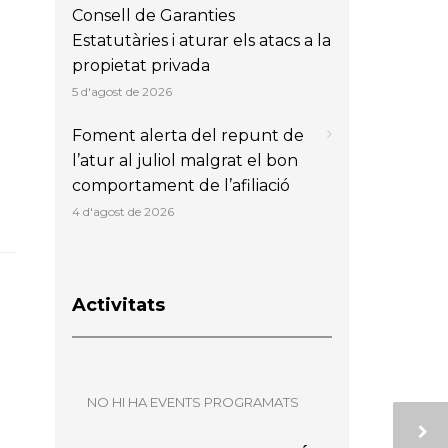
Consell de Garanties
Estatutàries i aturar els atacs a la
propietat privada
5 d'agost de 2026
Foment alerta del repunt de
l’atur al juliol malgrat el bon
comportament de l’afiliació
4 d'agost de 2026
Activitats
NO HI HA EVENTS PROGRAMATS