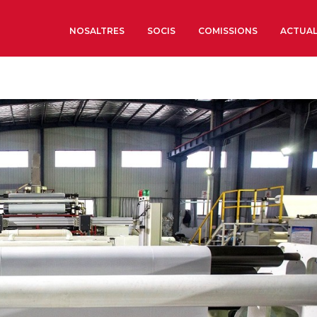
NOSALTRES
SOCIS
COMISSIONS
ACTUAL
Sobre nosaltres
Òrgans de Govern
Òrgans Consultius
Estructura Executiva
Institut d’Estudis Estrat
Societat Barcelonesa d’
Econòmics i Socials
Organitzacions territori
Organitzacions sectoria
Coneix més