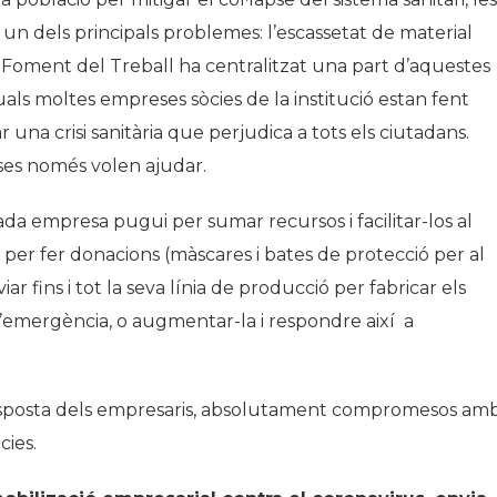
n dels principals problemes: l’escassetat de material
I). Foment del Treball ha centralitzat una part d’aquestes
 quals moltes empreses sòcies de la institució estan fent
 una crisi sanitària que perjudica a tots els ciutadans.
ses només volen ajudar.
ada empresa pugui per sumar recursos i facilitar-los al
 per fer donacions (màscares i bates de protecció per al
ar fins i tot la seva línia de producció per fabricar els
l’emergència, o augmentar-la i respondre així a
resposta dels empresaris, absolutament compromesos am
cies.