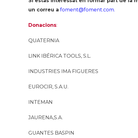
Si estàs interessat en formar part de la 
un correu a
foment@foment.com.
Donacions
:
QUATERNIA
LINK IBÉRICA TOOLS, S.L.
INDUSTRIES IMA FIGUERES
EUROCIR, S.A.U.
INTEMAN
JAURENA,S.A.
GUANTES BASPIN