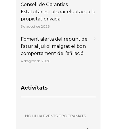
Consell de Garanties
Estatutàries i aturar els atacs a la
propietat privada
5 d'agost de 2026
Foment alerta del repunt de
l’atur al juliol malgrat el bon
comportament de l’afiliació
4 d'agost de 2026
Activitats
NO HI HA EVENTS PROGRAMATS