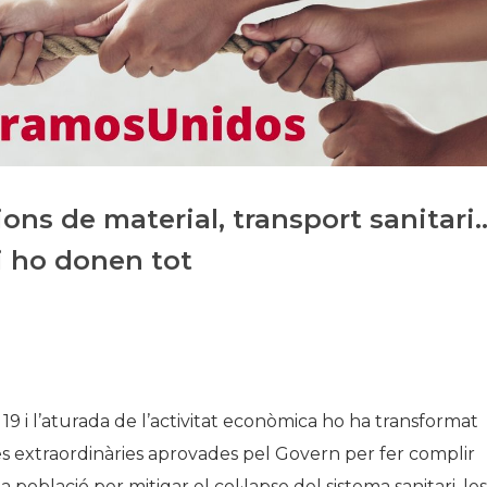
Història
Galeria de Presidents
Biblioteca Arxiu
Seu Social
ons de material, transport sanitari
i ho donen tot
19 i l’aturada de l’activitat econòmica ho ha transformat
res extraordinàries aprovades pel Govern per fer complir
 població per mitigar el col·lapse del sistema sanitari, les