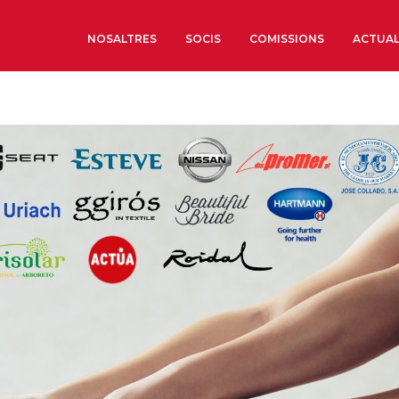
NOSALTRES
SOCIS
COMISSIONS
ACTUAL
Sobre nosaltres
Òrgans de Govern
Òrgans Consultius
Estructura Executiva
Institut d’Estudis Estrat
Societat Barcelonesa d’
Econòmics i Socials
Organitzacions territori
Organitzacions sectoria
Coneix més