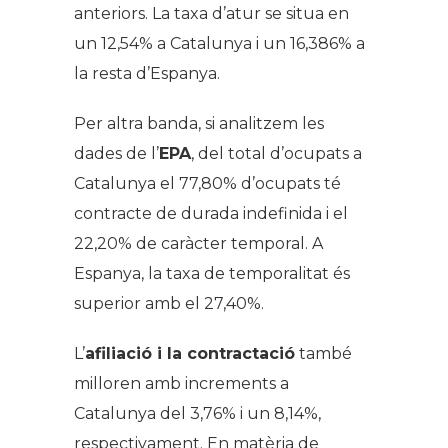
anteriors. La taxa d’atur se situa en
un 12,54% a Catalunya i un 16,386% a
la resta d’Espanya.
Per altra banda, si analitzem les
dades de l’
EPA
, del total d’ocupats a
Catalunya el 77,80% d’ocupats té
contracte de durada indefinida i el
22,20% de caràcter temporal. A
Espanya, la taxa de temporalitat és
superior amb el 27,40%.
L’
afiliació i la contractació
també
milloren amb increments a
Catalunya del 3,76% i un 8,14%,
respectivament. En matèria de