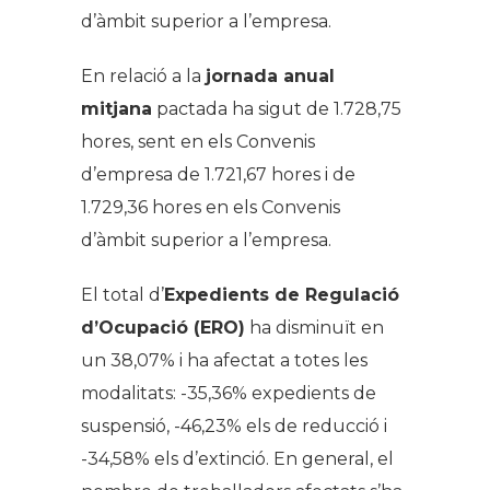
d’àmbit superior a l’empresa.
En relació a la
jornada anual
mitjana
pactada ha sigut de 1.728,75
hores, sent en els Convenis
d’empresa de 1.721,67 hores i de
1.729,36 hores en els Convenis
d’àmbit superior a l’empresa.
El total d’
Expedients de Regulació
d’Ocupació (ERO)
ha disminuït en
un 38,07% i ha afectat a totes les
modalitats: -35,36% expedients de
suspensió, -46,23% els de reducció i
-34,58% els d’extinció. En general, el