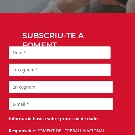
SUBSCRIU-TE A
FOMENT
Informació bàsica sobre protecció de dades:
Responsable:
FOMENT DEL TREBALL NACIONAL.