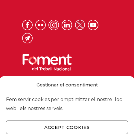
Via Laietana 32, 08003 Barcelona
Gestionar el consentiment
Tel. 93 484 12 00
foment@foment.com
Fem servir cookies per omptimitzar el nostre lloc
web i els nostres serveis.
ACCEPT COOKIES
© 2026 - Foment del Treball Nacional