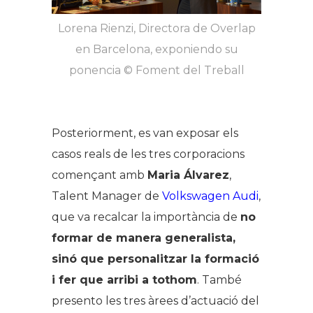
Lorena Rienzi, Directora de Overlap
en Barcelona, exponiendo su
ponencia © Foment del Treball
Posteriorment, es van exposar els
casos reals de les tres corporacions
començant amb
Maria Álvarez
,
Talent Manager de
Volkswagen Audi
,
que va recalcar la importància de
no
formar de manera generalista,
sinó que personalitzar la formació
i fer que arribi a tothom
. També
presento les tres àrees d’actuació del