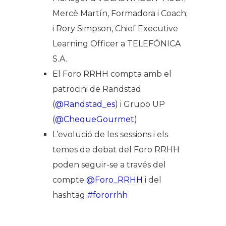
Mercè Martín, Formadora i Coach;
i Rory Simpson, Chief Executive
Learning Officer a TELEFÓNICA
S.A.
El Foro RRHH compta amb el
patrocini de Randstad
(
@Randstad_es
) i Grupo UP
(
@ChequeGourmet
)
L’evolució de les sessions i els
temes de debat del Foro RRHH
poden seguir-se a través del
compte
@Foro_RRHH
i del
hashtag
#fororrhh