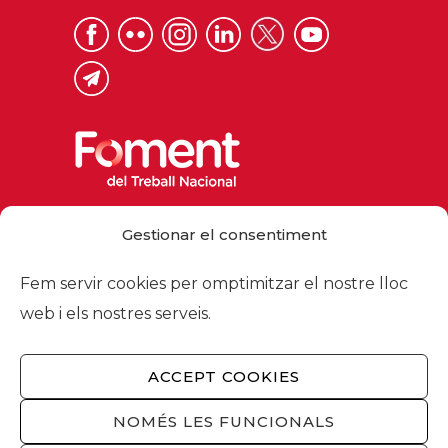
Via Laietana 32, 08003 Barcelona
Gestionar el consentiment
Tel. 93 484 12 00
foment@foment.com
Fem servir cookies per omptimitzar el nostre lloc
web i els nostres serveis.
ACCEPT COOKIES
© 2026 - Foment del Treball Nacional
Nosaltres
/
Associats
/
Comissions
/
NOMÉS LES FUNCIONALS
Actualitat
/
Serveis
/
Avís legal
/
Política de