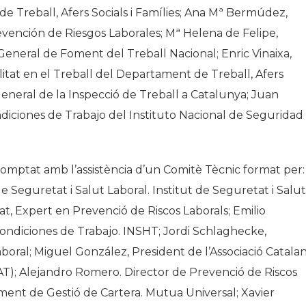
e Treball, Afers Socials i Famílies; Ana Mª Bermúdez,
evención de Riesgos Laborales; Mª Helena de Felipe,
General de Foment del Treball Nacional; Enric Vinaixa,
litat en el Treball del Departament de Treball, Afers
 General de la Inspecció de Treball a Catalunya; Juan
diciones de Trabajo del Instituto Nacional de Seguridad
a comptat amb l’assistència d’un Comitè Tècnic format per:
Seguretat i Salut Laboral. Institut de Seguretat i Salut
t, Expert en Prevenció de Riscos Laborals; Emilio
Condiciones de Trabajo. INSHT; Jordi Schlaghecke,
aboral; Miguel González, President de l’Associació Catala
T); Alejandro Romero. Director de Prevenció de Riscos
ment de Gestió de Cartera. Mutua Universal; Xavier