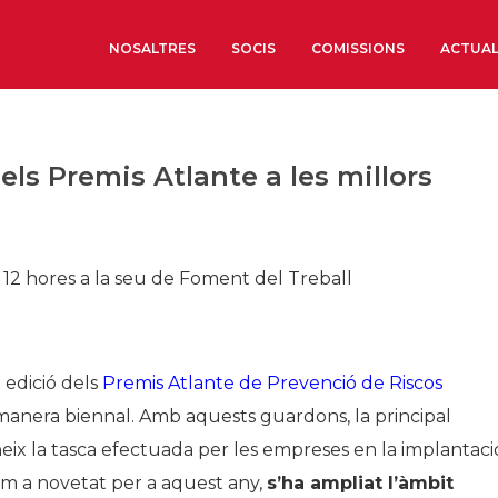
NOSALTRES
SOCIS
COMISSIONS
ACTUAL
Sobre nosaltres
els Premis Atlante a les millors
Òrgans de Govern
Òrgans Consultius
Estructura Executiva
es 12 hores a la seu de Foment del Treball
Institut d’Estudis Estrat
Societat Barcelonesa d’
Econòmics i Socials
Organitzacions territori
 edició dels
Premis Atlante de Prevenció de Riscos
anera biennal. Amb aquests guardons, la principal
Organitzacions sectoria
eix la tasca efectuada per les empreses en la implantaci
Coneix més
Com a novetat per a aquest any,
s’ha ampliat l’àmbit