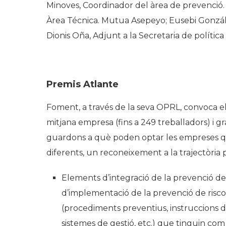
Minoves, Coordinador del àrea de prevenció.
Àrea Técnica. Mutua Asepeyo; Eusebi Gonzál
Dionis Oña, Adjunt a la Secretaria de política
Premis Atlante
Foment, a través de la seva OPRL, convoca els
mitjana empresa (fins a 249 treballadors) i g
guardons a què poden optar les empreses que
diferents, un reconeixement a la trajectòria p
Elements d’integració de la prevenció de 
d’implementació de la prevenció de risco
(procediments preventius, instruccions d
sistemes de gestió, etc.) que tinguin com 