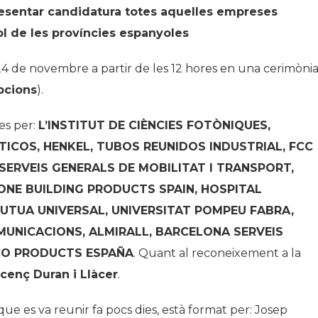
presentar candidatura totes aquelles empreses
Història
l de les províncies espanyoles
Galeria de Presidents
Biblioteca Arxiu
 24 de novembre a partir de les 12 hores en una cerimònia
Seu Social
pcions
).
es per:
L’INSTITUT DE CIÈNCIES FOTÒNIQUES,
ICOS, HENKEL, TUBOS REUNIDOS INDUSTRIAL, FCC
 SERVEIS GENERALS DE MOBILITAT I TRANSPORT,
ONE BUILDING PRODUCTS SPAIN, HOSPITAL
MUTUA UNIVERSAL, UNIVERSITAT POMPEU FABRA,
UNICACIONS, ALMIRALL, BARCELONA SERVEIS
IFCO PRODUCTS ESPAÑA
. Quant al reconeixement a la
cenç Duran i Llàcer
.
 que es va reunir fa pocs dies, està format per: Josep