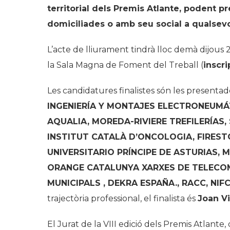
territorial dels Premis Atlante, podent 
domiciliades o amb seu social a qualsevo
L’acte de lliurament tindrà lloc demà dijous
la Sala Magna de Foment del Treball (
inscri
Les candidatures finalistes són les presentad
INGENIERÍA Y MONTAJES ELECTRONEUMÁT
AQUALIA, MOREDA-RIVIERE TREFILERÍAS,
INSTITUT CATALÀ D’ONCOLOGIA, FIREST
UNIVERSITARIO PRÍNCIPE DE ASTURIAS, 
ORANGE CATALUNYA XARXES DE TELECOM
MUNICIPALS , DEKRA ESPAÑA., RACC, N
trajectòria professional, el finalista és
Joan Vi
El Jurat de la VIII edició dels Premis Atlante,