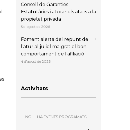
Consell de Garanties
Estatutàries i aturar els atacs a la
l;
propietat privada
5 d'agost de 2026
Foment alerta del repunt de
l’atur al juliol malgrat el bon
comportament de l’afiliació
4 d'agost de 2026
es
Activitats
NO HI HA EVENTS PROGRAMATS