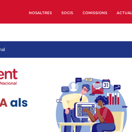
NOSALTRES
SOCIS
COMISSIONS
ACTUAL
Sobre nosaltres
Òrgans de Govern
Òrgans Consultius
Estructura Executiva
Institut d’Estudis Estrat
Societat Barcelonesa d’
Econòmics i Socials
Organitzacions territori
Organitzacions sectoria
Coneix més