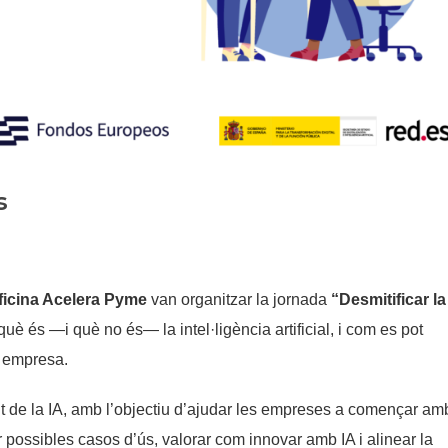
Història
Galeria de Presidents
Biblioteca Arxiu
Seu Social
s
ficina Acelera Pyme
van organitzar la jornada
“Desmitificar la
uè és —i què no és— la intel·ligència artificial, i com es pot
na empresa.
tant de la IA, amb l’objectiu d’ajudar les empreses a començar am
r possibles casos d’ús, valorar com innovar amb IA i alinear la