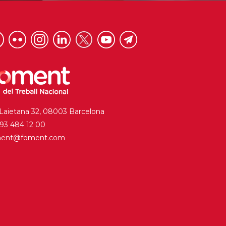
 Laietana 32, 08003 Barcelona
. 93 484 12 00
ment@foment.com