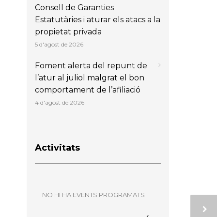
Consell de Garanties
Estatutàries i aturar els atacs a la
propietat privada
5 d'agost de 2026
Foment alerta del repunt de
l’atur al juliol malgrat el bon
comportament de l’afiliació
4 d'agost de 2026
Activitats
NO HI HA EVENTS PROGRAMATS