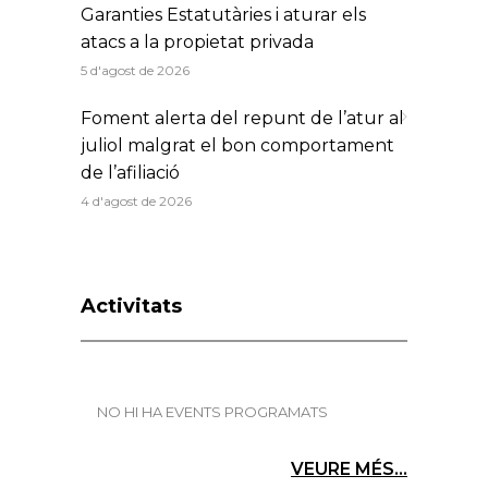
Garanties Estatutàries i aturar els
atacs a la propietat privada
5 d'agost de 2026
Foment alerta del repunt de l’atur al
juliol malgrat el bon comportament
de l’afiliació
4 d'agost de 2026
Activitats
NO HI HA EVENTS PROGRAMATS
VEURE MÉS...