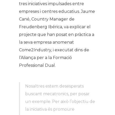
tres iniciatives impulsades entre
empreses i centres educatius. Jaume
Cané, Country Manager de
Freudenberg Ibérica, va explicar el
projecte que han posat en pràctica a
la seva empresa anomenat
Come2Industry, i executat dins de
l’Aliança per a la Formació
Professional Dual.
Nosaltres estem desesperats
buscant mecatronics, per posar
un exemple. Per això l’objectiu de
la iniciativa és promoure