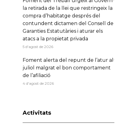
Foment del Treball urgeix al Govern
la retirada de la llei que restringeix la
compra d’habitatge després del
contundent dictamen del Consell de
Garanties Estatutàries i aturar els
atacs a la propietat privada
5 d'agost de 2026
Foment alerta del repunt de l’atur al
juliol malgrat el bon comportament
de l’afiliació
4 d'agost de 2026
Activitats