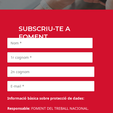
SUBSCRIU-TE A
FOMENT
Informació bàsica sobre protecció de dades:
Responsable:
FOMENT DEL TREBALL NACIONAL.