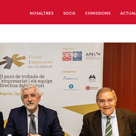
NOSALTRES
SOCIS
COMISSIONS
ACTUAL
Sobre nosaltres
Òrgans de Govern
Òrgans Consultius
Estructura Executiva
Institut d’Estudis Estrat
Societat Barcelonesa d’
Econòmics i Socials
Organitzacions territori
Organitzacions sectoria
Coneix més