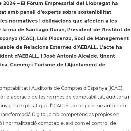
de 2024 – El Fòrum Empresarial del Llobregat ha
tat
amb panell d’experts sobre sostenibilitat
 les normatives i obligacions que afecten a les
 la mà de Santiago Durán, President de l’Institut de
Espanya (ICAC), Luis Piacenza, Soci de Manegement
sable de Relacions Externes d’AEBALL. L’acte ha
sident d’AEBALL, i José Antonio Alcaide, tinent
ica, Comerç i Turisme de l’Ajuntament de
 Comptabilitat i Auditoria de Comptes d’Espanya (ICAC),
 i elaboració de les normes de comptabilitat, auditoria i
spanya, ha explicat que l’ICAC és un organisme autònom
 Transformació Digital, amb competències pròpies en
ció i normalització comptable, així com el control de