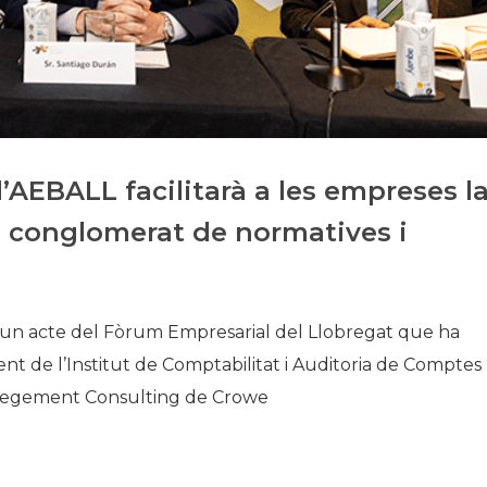
Història
Galeria de Presidents
Biblioteca Arxiu
Seu Social
d’AEBALL facilitarà a les empreses l
el conglomerat de normatives i
en un acte del Fòrum Empresarial del Llobregat que ha
 de l’Institut de Comptabilitat i Auditoria de Comptes
Manegement Consulting de Crowe