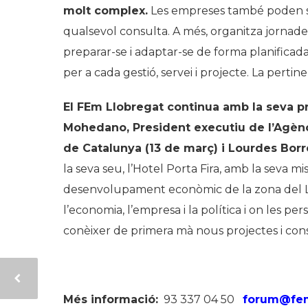
molt complex.
Les empreses també poden sol
qualsevol consulta. A més, organitza jornade
preparar-se i adaptar-se de forma planificada,
per a cada gestió, servei i projecte. La perti
El FEm Llobregat continua amb la seva 
Mohedano, President executiu de l’Agènci
de Catalunya (13 de març) i Lourdes Borrel
la seva seu, l’Hotel Porta Fira, amb la seva mi
desenvolupament econòmic de la zona del Ll
l’economia, l’empresa i la política i on les p
conèixer de primera mà nous projectes i cons
Més informació:
93 337 04 50
forum@fem