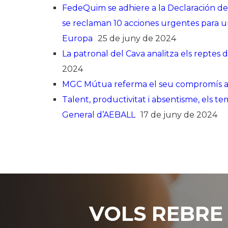
FedeQuim se adhiere a la Declaración d
se reclaman 10 acciones urgentes para un
Europa
25 de juny de 2024
La patronal del Cava analitza els reptes
2024
MGC Mútua referma el seu compromís amb
Talent, productivitat i absentisme, els 
General d’AEBALL
17 de juny de 2024
VOLS REBRE 