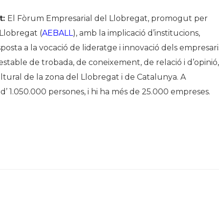
t:
El Fòrum Empresarial del Llobregat, promogut per
 Llobregat (
AEBALL
), amb la implicació d’institucions,
sta a la vocació de lideratge i innovació dels empresaris
rc estable de trobada, de coneixement, de relació i d’opinió,
ultural de la zona del Llobregat i de Catalunya. A
s d’ 1.050.000 persones, i hi ha més de 25.000 empreses.