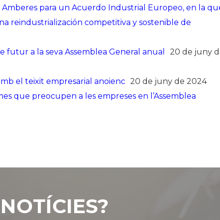
e Amberes para un Acuerdo Industrial Europeo, en la qu
a reindustrialización competitiva y sostenible de
 de futur a la seva Assemblea General anual
20 de juny 
 el teixit empresarial anoienc
20 de juny de 2024
temes que preocupen a les empreses en l’Assemblea
NOTÍCIES?