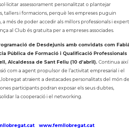
·licitar assessorament personalitzat o plantejar
s, tallers i formacions, perquè les empreses puguin
 a més de poder accedir als millors professionals i exper
nença al Club és gratuïta per a empreses associades.
programació de Desdejunis amb convidats com Fabi
a Pública de Formació i Qualificació Professionals
l, Alcaldessa de Sant Feliu (10 d’abril).
Continua així
ssió com a agent propulsor de l’activitat empresarial i el
obregat atraient a destacades personalitats del món d
ersones participants podran exposar els seus dubtes,
olidar la cooperació i el networking.
llobregat.cat
www.femllobregat.cat