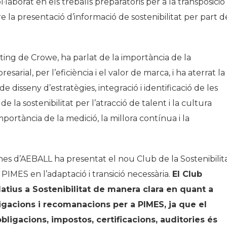
l·laborat en els treballs preparatoris per a la transposició
e la presentació d’informació de sostenibilitat per part d
ng de Crowe, ha parlat de la importància de la
esarial, per l’eficiència i el valor de marca, i ha aterrat la
 disseny d’estratègies, integració i identificació de les
 la sostenibilitat per l’atracció de talent i la cultura
portància de la medició, la millora contínua i la
es d’AEBALL ha presentat el nou Club de la Sostenibilit
IMES en l’adaptació i transició necessària.
El Club
elatius a Sostenibilitat de manera clara en quant a
bligacions i recomanacions per a PIMES, ja que el
bligacions, impostos, certificacions, auditories és