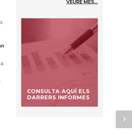
VEURE MÉS...
ts
án
 a
e
CONSULTA AQUÍ ELS
DARRERS INFORMES