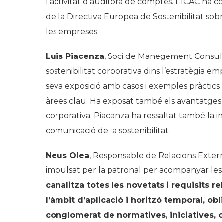
l’activitat d’auditora de comptes. L’ICAC ha co
de la Directiva Europea de Sostenibilitat sobr
les empreses.
Luis Piacenza
, Soci de Manegement Consulti
sostenibilitat corporativa dins l’estratègia empr
seva exposició amb casos i exemples pràctics de
àrees clau. Ha exposat també els avantatges de
corporativa. Piacenza ha ressaltat també la im
comunicació de la sostenibilitat.
Neus Olea
, Responsable de Relacions Extern
impulsat per la patronal per acompanyar les P
canalitza totes les novetats i requisits r
l’àmbit d’aplicació i horitzó temporal, o
conglomerat de normatives, iniciatives, o