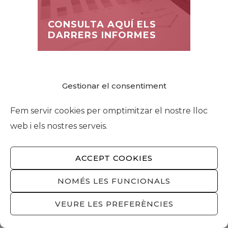
CONSULTA AQUÍ ELS
DARRERS INFORMES
Gestionar el consentiment
VOLS REBRE NOTÍCIES?
Fem servir cookies per omptimitzar el nostre lloc
Subscriu-te a la nostra newsletter i
web i els nostres serveis.
selecciona les temàtiques sobre les que
t’agradaria rebre notícies.
ACCEPT COOKIES
NOMÉS LES FUNCIONALS
VEURE LES PREFERÈNCIES