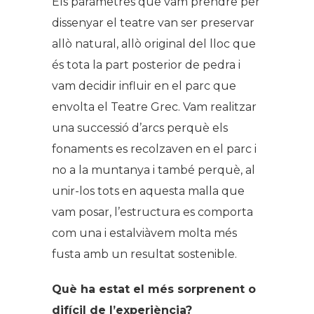
Els paràmetres que vam prendre per
dissenyar el teatre van ser preservar
allò natural, allò original del lloc que
és tota la part posterior de pedra i
vam decidir influir en el parc que
envolta el Teatre Grec. Vam realitzar
una successió d’arcs perquè els
fonaments es recolzaven en el parc i
no a la muntanya i també perquè, al
unir-los tots en aquesta malla que
vam posar, l’estructura es comporta
com una i estalviàvem molta més
fusta amb un resultat sostenible.
Què ha estat el més sorprenent o
difícil de l’experiència?