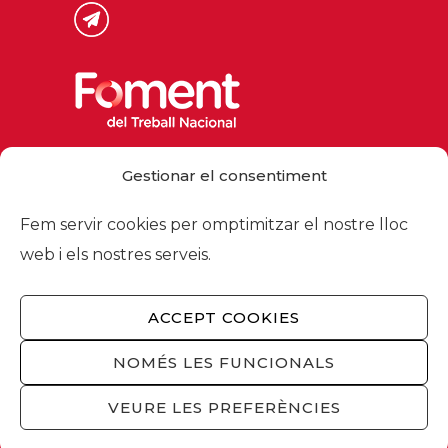
Via Laietana 32, 08003 Barcelona
Gestionar el consentiment
Tel. 93 484 12 00
foment@foment.com
Fem servir cookies per omptimitzar el nostre lloc
web i els nostres serveis.
ACCEPT COOKIES
© 2026 - Foment del Treball Nacional
Nosaltres
/
Associats
/
Comissions
/
NOMÉS LES FUNCIONALS
Actualitat
/
Serveis
/
Avís legal
/
Política de
privacitat
/
Política cookies
/
Privacitat
VEURE LES PREFERÈNCIES
xarxes socials