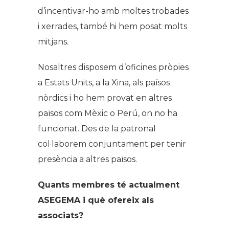
d’incentivar-ho amb moltes trobades
i xerrades, també hi hem posat molts
mitjans.
Nosaltres disposem d’oficines pròpies
a Estats Units, a la Xina, als països
nòrdics i ho hem provat en altres
països com Mèxic o Perú, on no ha
funcionat. Des de la patronal
col·laborem conjuntament per tenir
presència a altres països.
Quants membres té actualment
ASEGEMA i què ofereix als
associats?