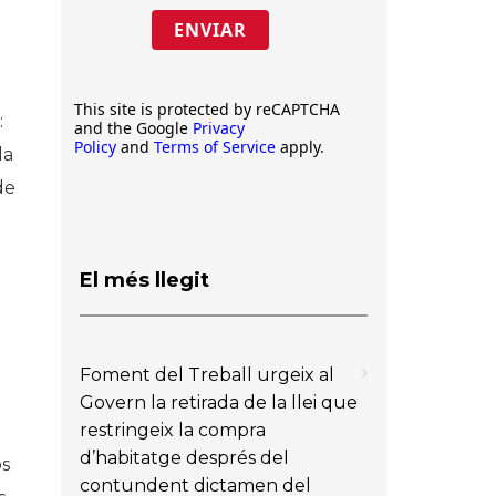
ENVIAR
This site is protected by reCAPTCHA
:
and the Google
Privacy
Policy
and
Terms of Service
apply.
la
de
El més llegit
Foment del Treball urgeix al
Govern la retirada de la llei que
restringeix la compra
d’habitatge després del
os
contundent dictamen del