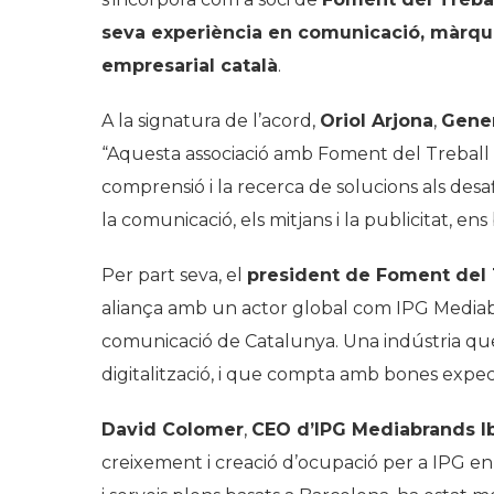
seva experiència en comunicació, màrquet
empresarial català
.
A la signatura de l’acord,
Oriol Arjona
,
Gener
“Aquesta associació amb Foment del Treball r
comprensió i la recerca de solucions als desaf
la comunicació, els mitjans i la publicitat, en
Per part seva, el
president de Foment del 
aliança amb un actor global com IPG Mediabra
comunicació de Catalunya. Una indústria que
digitalització, i que compta amb bones expect
David Colomer
,
CEO d’IPG Mediabrands Ibe
creixement i creació d’ocupació per a IPG en