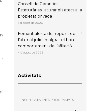
s.
Consell de Garanties
Estatutàries i aturar els atacs a la
propietat privada
5 d'agost de 2026
Foment alerta del repunt de
on
l’atur al juliol malgrat el bon
comportament de l’afiliació
4 d'agost de 2026
l,
Activitats
xí
NO HI HA EVENTS PROGRAMATS