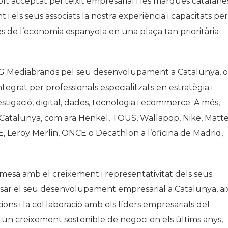
molt acceptat pel teixit empresarial i les marques catalane
 els seus associats la nostra experiència i capacitats per
s de l’economia espanyola en una plaça tan prioritària
IPG Mediabrands pel seu desenvolupament a Catalunya, 
egrat per professionals especialitzats en estratègia i
tigació, digital, dades, tecnologia i
ecommerce
. A més,
Catalunya, com ara Henkel, TOUS, Wallapop, Nike, Matte
 Leroy Merlin, ONCE o Decathlon a l’oficina de Madrid,
mesa amb el creixement i representativitat dels seus
sar el seu desenvolupament empresarial a Catalunya, ai
ions i la col·laboració amb els líders empresarials del
a un creixement sostenible de negoci en els últims anys,