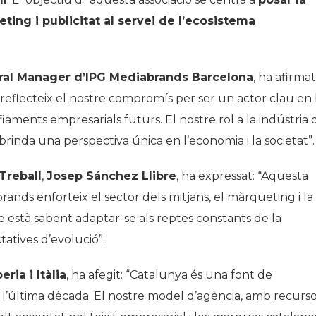
ing i publicitat al servei de l’ecosistema
al Manager d’IPG Mediabrands Barcelona
, ​​ha afirmat
eflecteix el nostre compromís per ser un actor clau en 
iaments empresarials futurs. El nostre rol a la indústria 
s brinda una perspectiva única en l’economia i la societat”.
Treball
,
Josep Sánchez Llibre
, ha expressat: “Aquesta
nds enforteix el sector dels mitjans, el màrqueting i la
 està sabent adaptar-se als reptes constants de la
atives d’evolució”.
ria i Itàlia
, ha afegit: “Catalunya és una font de
 l’última dècada. El nostre model d’agència, amb recurs