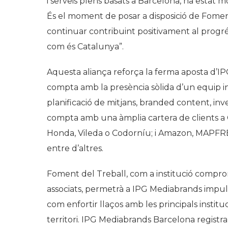
i serveis plens basats a Barcelona, ​​ha estat 
És el moment de posar a disposició de Foment i
continuar contribuint positivament al progré
com és Catalunya”.
Aquesta aliança reforça la ferma aposta d’
compta amb la presència sòlida d’un equip int
planificació de mitjans, branded content, inves
compta amb una àmplia cartera de clients a 
Honda, Vileda o Codorníu; i Amazon, MAPFRE,
entre d’altres.
Foment del Treball, com a institució compro
associats, permetrà a IPG Mediabrands impul
com enfortir llaços amb les principals instituc
territori. IPG Mediabrands Barcelona registr