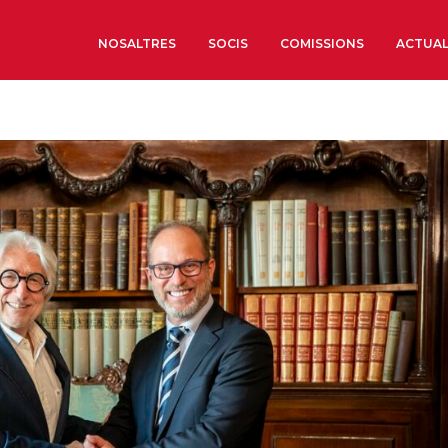
NOSALTRES
SOCIS
COMISSIONS
ACTUAL
Sobre nosaltres
Òrgans de Govern
Òrgans Consultius
Estructura Executiva
Institut d’Estudis Estrat
Societat Barcelonesa d’
Econòmics i Socials
Organitzacions territori
Organitzacions sectoria
Coneix més