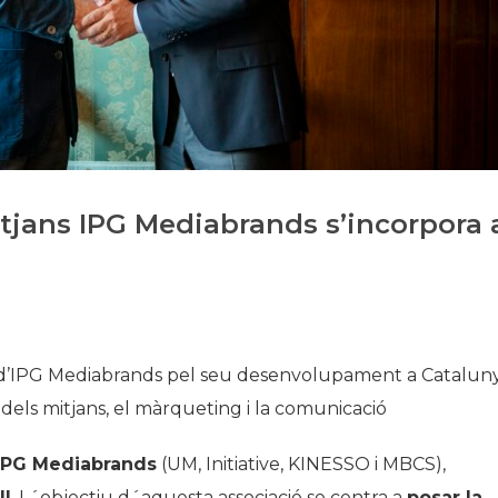
Història
Galeria de Presidents
Biblioteca Arxiu
Seu Social
tjans IPG Mediabrands s’incorpora 
a d’IPG Mediabrands pel seu desenvolupament a Catalun
els mitjans, el màrqueting i la comunicació
IPG Mediabrands
(UM, Initiative, KINESSO i MBCS),
ll
. L´objectiu d´aquesta associació se centra a
posar la