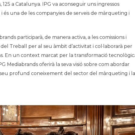
 125 a Catalunya. IPG va aconseguir uns ingressos
3 i és una de les companyies de serveis de màrqueting i
rands participarà, de manera activa, a les comissions i
 Treball per al seu àmbit d’activitat i col·laborarà per
s. En un context marcat per la transformació tecnològica
, IPG Mediabrands oferirà la seva visió sobre com abordar
 seu profund coneixement del sector del màrqueting i l