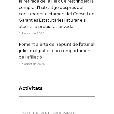
la retirada de la llei que restringeix la
compra d’habitatge després del
contundent dictamen del Consell de
Garanties Estatutàries i aturar els
atacs a la propietat privada
5 d'agost de 2026
Foment alerta del repunt de l’atur al
juliol malgrat el bon comportament
de l’afiliació
4 d'agost de 2026
Activitats
NO HI HA EVENTS PROGRAMATS