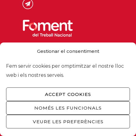
Via Laietana 32, 08003 Barcelona
Gestionar el consentiment
Tel. 93 484 12 00
foment@foment.com
Fem servir cookies per omptimitzar el nostre lloc
web i els nostres serveis.
ACCEPT COOKIES
© 2026 - Foment del Treball Nacional
Nosaltres
/
Associats
/
Comissions
/
NOMÉS LES FUNCIONALS
Actualitat
/
Serveis
/
Avís legal
/
Política de
privacitat
/
Política cookies
/
Privacitat
VEURE LES PREFERÈNCIES
xarxes socials