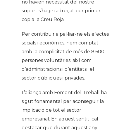
no havien necessitat del nostre
suport s’hagin adreçat per primer
cop a la Creu Roja.
Per contribuir a pal·liar-ne els efec­tes
socials i econò­mics, hem comptat
amb la complicitat de més de 8.600
persones voluntàries, així com
d’administracions i d’entitats i el
sector públiques i privades.
L’aliança amb Foment del Treball ha
sigut fonamental per aconseguir la
implicació de tot el sector
empresarial. En aquest sentit, cal
destacar que durant aquest any