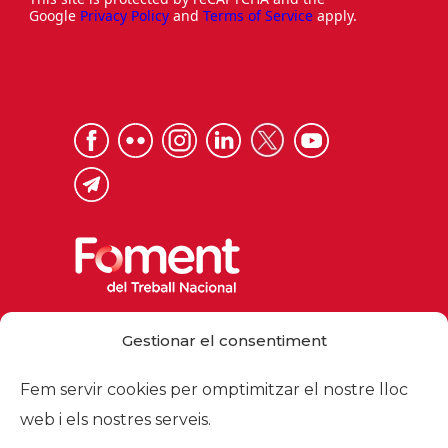
Google
Privacy Policy
and
Terms of Service
apply.
Via Laietana 32, 08003 Barcelona
Gestionar el consentiment
Tel. 93 484 12 00
foment@foment.com
Fem servir cookies per omptimitzar el nostre lloc
web i els nostres serveis.