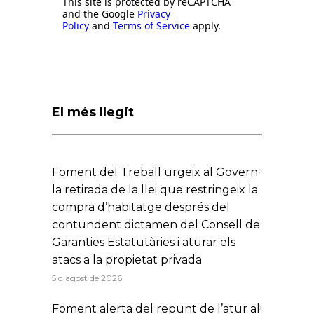
This site is protected by reCAPTCHA
and the Google
Privacy
Policy
and
Terms of Service
apply.
El més llegit
Foment del Treball urgeix al Govern
la retirada de la llei que restringeix la
compra d’habitatge després del
contundent dictamen del Consell de
Garanties Estatutàries i aturar els
atacs a la propietat privada
5 d'agost de 2026
Foment alerta del repunt de l’atur al