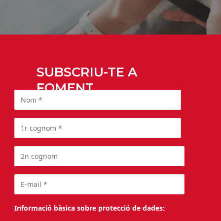
SUBSCRIU-TE A
FOMENT
Informació bàsica sobre protecció de dades: