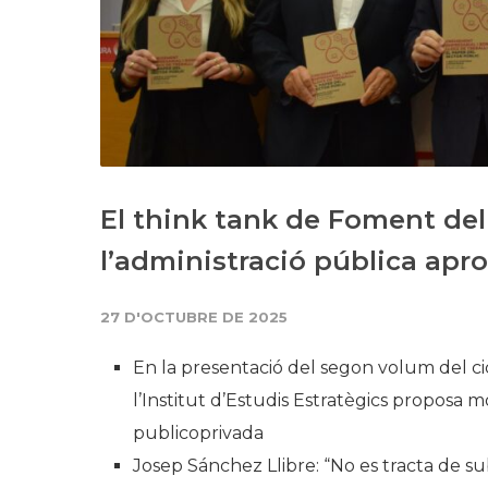
El think tank de Foment del
l’administració pública aprof
27 D'OCTUBRE DE 2025
En la presentació del segon volum del c
l’Institut d’Estudis Estratègics proposa mo
publicoprivada
Josep Sánchez Llibre: “No es tracta de s