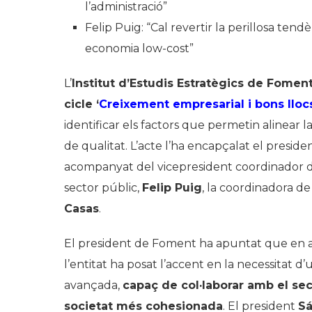
l’administració”
Felip Puig: “Cal revertir la perillosa tend
economia
low-cost”
L’
Institut d’Estudis Estratègics de Foment
cicle ‘
Creixement empresarial i bons llocs
identificar els factors que permetin alinear 
de qualitat. L’acte l’ha encapçalat el presid
acompanyat del vicepresident coordinador d
sector públic,
Felip Puig
, la coordinadora de 
Casas
.
El president de Foment ha apuntat que en aq
l’entitat ha posat l’accent en la necessitat 
avançada,
capaç de col·laborar amb el sect
societat més cohesionada
. El president
Sá