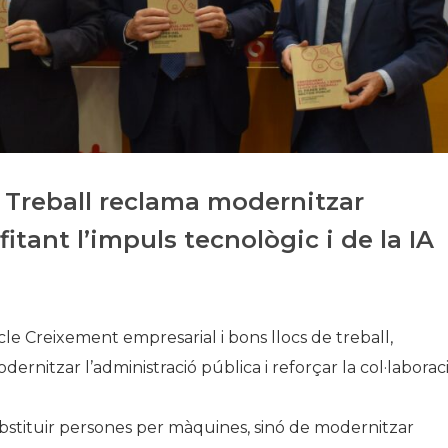
Història
Galeria de Presidents
Biblioteca Arxiu
Seu Social
 Treball reclama modernitzar
itant l’impuls tecnològic i de la IA
icle
Creixement empresarial i bons llocs de treball
,
dernitzar l’administració pública i reforçar la col·laborac
ubstituir persones per màquines, sinó de modernitzar