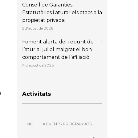
Consell de Garanties
Estatutàries i aturar els atacs a la
propietat privada
5 d'agost de 2026
Foment alerta del repunt de
l’atur al juliol malgrat el bon
comportament de l’afiliació
4 d'agost de 2026
a
Activitats
NO HI HA EVENTS PROGRAMATS
s