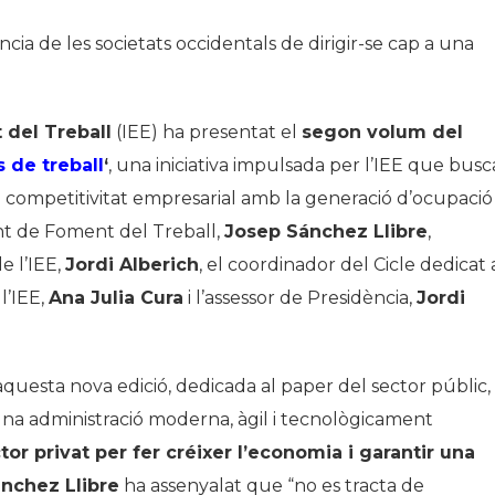
ència de les societats occidentals de dirigir-se cap a una
 del Treball
(IEE) ha presentat el
segon volum del
 de treball
‘
, una iniciativa impulsada per l’IEE que busc
la competitivitat empresarial amb la generació d’ocupació
ent de Foment del Treball,
Josep Sánchez Llibre
,
e l’IEE,
Jordi Alberich
, el coordinador del Cicle dedicat 
l’IEE,
Ana Julia Cura
i l’assessor de Presidència,
Jordi
uesta nova edició, dedicada al paper del sector públic,
d’una administració moderna, àgil i tecnològicament
or privat per fer créixer l’economia i garantir una
nchez Llibre
ha assenyalat que “no es tracta de