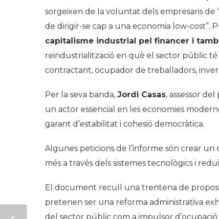
sorgeixen de la voluntat dels empresaris de “r
de dirigir-se cap a una economia
low-cost”
. 
capitalisme industrial pel financer i tam
reindustrialització en què el sector públic t
contractant, ocupador de treballadors, invers
Per la seva banda,
Jordi Casas
, assessor de
un actor essencial en les economies modernes”
garant d’estabilitat i cohesió democràtica.
Algunes peticions de l’informe són crear un 
més a través dels sistemes tecnològics i redui
El document recull una trentena de propost
pretenen ser una reforma administrativa exh
del sector públic com a impulsor d’ocupació i