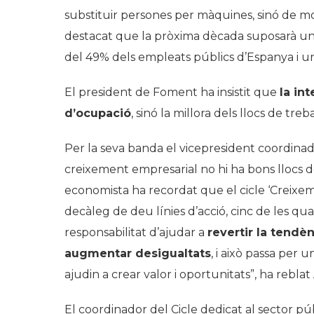
substituir persones per màquines, sinó de mod
destacat que la pròxima dècada suposarà una
del 49% dels empleats públics d’Espanya i un
El president de Foment ha insistit que
la int
d’ocupació
, sinó la millora dels llocs de treba
Per la seva banda el vicepresident coordinad
creixement empresarial no hi ha bons llocs de t
economista ha recordat que el cicle ‘Creixeme
decàleg de deu línies d’acció, cinc de les q
responsabilitat d’ajudar a
revertir la tendè
augmentar desigualtats
, i això passa per 
ajudin a crear valor i oportunitats”, ha reblat
El coordinador del Cicle dedicat al sector pú