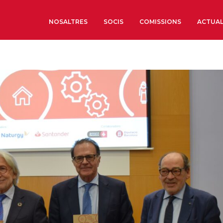
NOSALTRES
SOCIS
COMISSIONS
ACTUAL
Sobre nosaltres
Òrgans de Govern
Òrgans Consultius
Estructura Executiva
Institut d’Estudis Estrat
Societat Barcelonesa d’
Econòmics i Socials
Organitzacions territori
Organitzacions sectoria
Coneix més