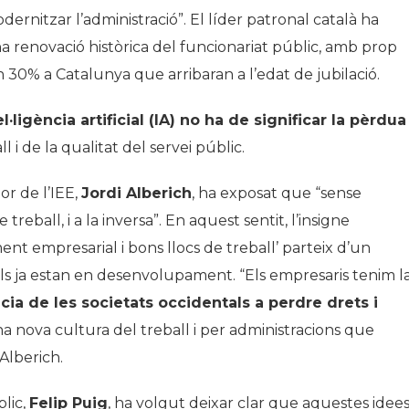
ernitzar l’administració”. El líder patronal català ha
 renovació històrica del funcionariat públic, amb prop
 30% a Catalunya que arribaran a l’edat de jubilació.
el·ligència artificial (IA) no ha de significar la pèrdua
ll i de la qualitat del servei públic.
or de l’IEE,
Jordi Alberich
, ha exposat que “sense
reball, i a la inversa”. En aquest sentit, l’insigne
nt empresarial i bons llocs de treball’ parteix d’un
uals ja estan en desenvolupament. “Els empresaris tenim l
ncia de les societats occidentals a perdre drets i
una nova cultura del treball i per administracions que
 Alberich.
blic,
Felip Puig
, ha volgut deixar clar que aquestes idee