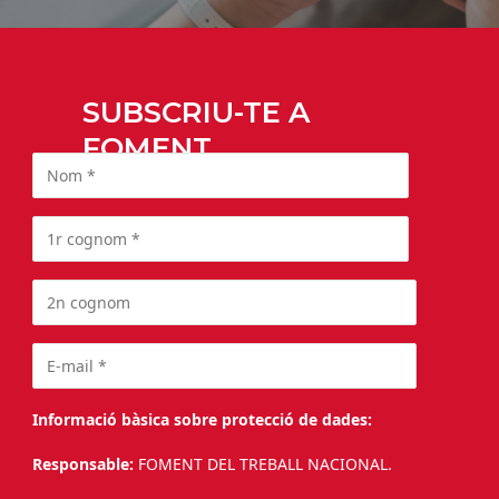
SUBSCRIU-TE A
FOMENT
Informació bàsica sobre protecció de dades:
Responsable:
FOMENT DEL TREBALL NACIONAL.