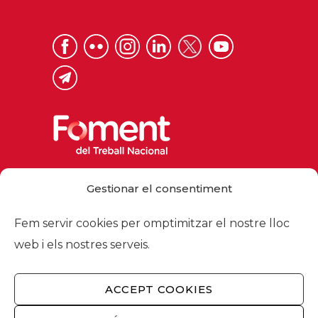
Via Laietana 32, 08003 Barcelona
Gestionar el consentiment
Tel. 93 484 12 00
foment@foment.com
Fem servir cookies per omptimitzar el nostre lloc
web i els nostres serveis.
ACCEPT COOKIES
© 2026 - Foment del Treball Nacional
Nosaltres
/
Associats
/
Comissions
/