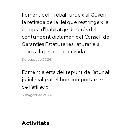
Foment del Treball urgeix al Govern
la retirada de la llei que restringeix la
compra d’habitatge després del
contundent dictamen del Consell de
Garanties Estatutàries i aturar els
atacs a la propietat privada
5 d'agost de 2026
Foment alerta del repunt de l’atur al
juliol malgrat el bon comportament
de l’afiliació
4 d'agost de 2026
Activitats