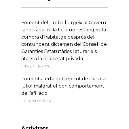
Foment del Treball urgeix al Govern
la retirada de la llei que restringeix la
compra d’habitatge després del
contundent dictamen del Consell de
Garanties Estatutàries i aturar els
atacs a la propietat privada
5 d'agost de 2026
Foment alerta del repunt de l’atur al
juliol malgrat el bon comportament
de l’afiliació
4 d'agost de 2026
Activitats