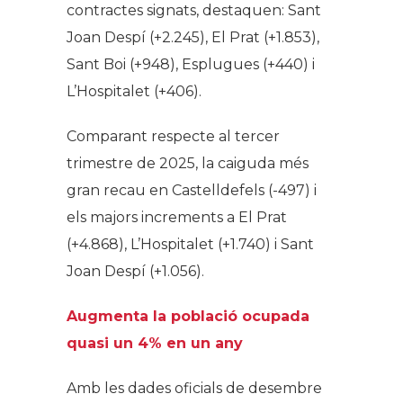
contractes signats, destaquen: Sant
Joan Despí (+2.245), El Prat (+1.853),
Sant Boi (+948), Esplugues (+440) i
L’Hospitalet (+406).
Comparant respecte al tercer
trimestre de 2025, la caiguda més
gran recau en Castelldefels (-497) i
els majors increments a El Prat
(+4.868), L’Hospitalet (+1.740) i Sant
Joan Despí (+1.056).
Augmenta la població ocupada
quasi un 4% en un any
Amb les dades oficials de desembre