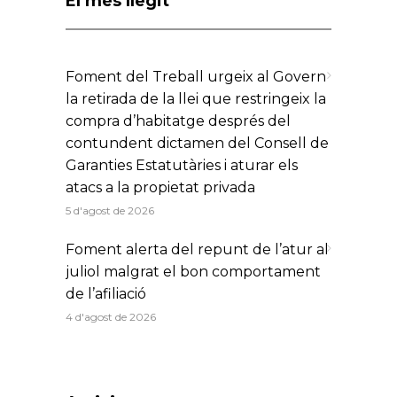
El més llegit
Foment del Treball urgeix al Govern
la retirada de la llei que restringeix la
compra d’habitatge després del
contundent dictamen del Consell de
Garanties Estatutàries i aturar els
atacs a la propietat privada
5 d'agost de 2026
Foment alerta del repunt de l’atur al
juliol malgrat el bon comportament
de l’afiliació
4 d'agost de 2026