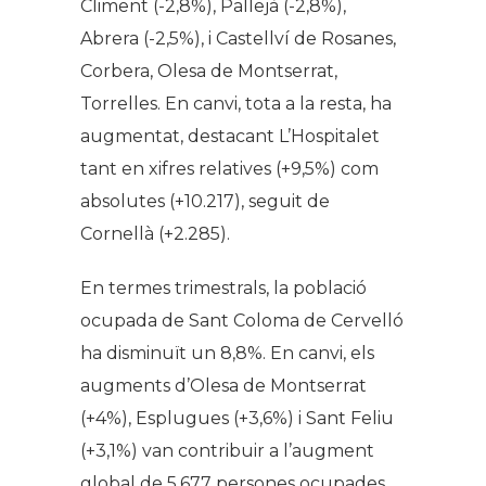
Climent (-2,8%), Pallejà (-2,8%),
Abrera (-2,5%), i Castellví de Rosanes,
Corbera, Olesa de Montserrat,
Torrelles. En canvi, tota a la resta, ha
augmentat, destacant L’Hospitalet
tant en xifres relatives (+9,5%) com
absolutes (+10.217), seguit de
Cornellà (+2.285).
En termes trimestrals, la població
ocupada de Sant Coloma de Cervelló
ha disminuït un 8,8%. En canvi, els
augments d’Olesa de Montserrat
(+4%), Esplugues (+3,6%) i Sant Feliu
(+3,1%) van contribuir a l’augment
global de 5.677 persones ocupades