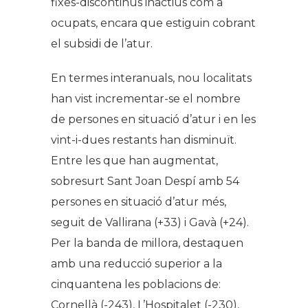
fixes-discontinus inactius com a
ocupats, encara que estiguin cobrant
el subsidi de l’atur.
En termes interanuals, nou localitats
han vist incrementar-se el nombre
de persones en situació d’atur i en les
vint-i-dues restants han disminuït.
Entre les que han augmentat,
sobresurt Sant Joan Despí amb 54
persones en situació d’atur més,
seguit de Vallirana (+33) i Gavà (+24).
Per la banda de millora, destaquen
amb una reducció superior a la
cinquantena les poblacions de:
Cornellà (-243), L’Hospitalet (-230),