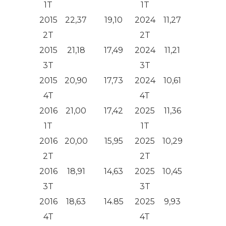
1T
1T
2015
22,37
19,10
2024
11,27
9,41
2T
2T
2015
21,18
17,49
2024
11,21
8,83
3T
3T
2015
20,90
17,73
2024
10,61
7,87
4T
4T
2016
21,00
17,42
2025
11,36
8,91
1T
1T
2016
20,00
15,95
2025
10,29
8,11
2T
2T
2016
18,91
14,63
2025
10,45
8,18
3T
3T
2016
18,63
14.85
2025
9,93
8,24
4T
4T