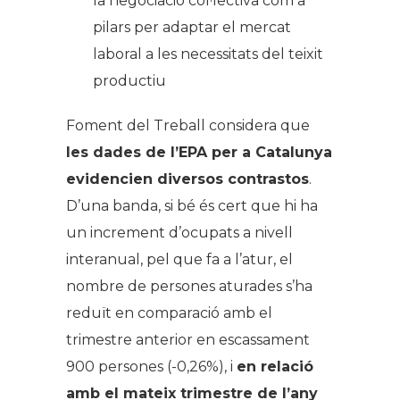
la negociació col·lectiva com a
pilars per adaptar el mercat
laboral a les necessitats del teixit
productiu
Foment del Treball considera que
les dades de l’EPA per a Catalunya
evidencien diversos contrastos
.
D’una banda, si bé és cert que hi ha
un increment d’ocupats a nivell
interanual, pel que fa a l’atur, el
nombre de persones aturades s’ha
reduït en comparació amb el
trimestre anterior en escassament
900 persones (-0,26%), i
en relació
amb el mateix trimestre de l’any