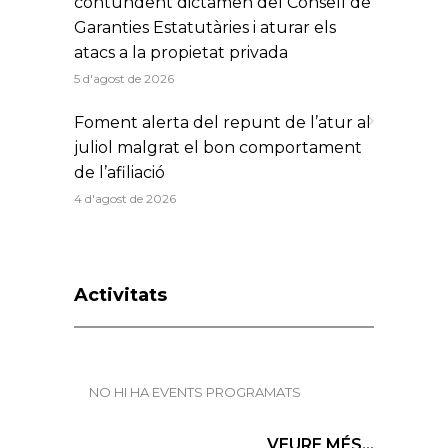
contundent dictamen del Consell de
Garanties Estatutàries i aturar els
atacs a la propietat privada
5 d'agost de 2026
Foment alerta del repunt de l’atur al
juliol malgrat el bon comportament
de l’afiliació
4 d'agost de 2026
Activitats
NO HI HA EVENTS PROGRAMATS
VEURE MÉS...