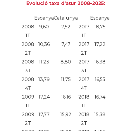
Evolució taxa d’atur 2008-2025:
Espanya
Catalunya
Espanya
Cataluny
2008
9,60
7,52
2017
18,75
15,28
1T
1T
2008
10,36
7,47
2017
17,22
13,20
2T
2T
2008
11,23
8,80
2017
16,38
12,54
3T
3T
2008
13,79
11,75
2017
16,55
12,63
4T
4T
2009
17,24
16,16
2018
16,74
12,19
1T
1T
2009
17,77
15,92
2018
15,38
11,39
2T
2T