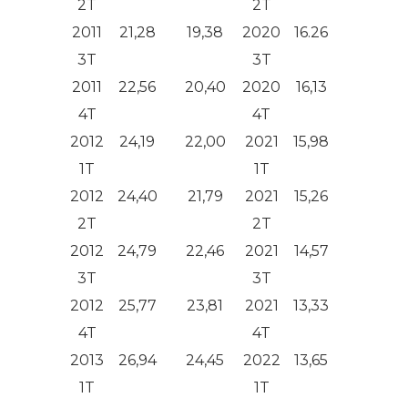
2T
2T
2011
21,28
19,38
2020
16.26
13.23
3T
3T
2011
22,56
20,40
2020
16,13
13,87
4T
4T
2012
24,19
22,00
2021
15,98
12,90
1T
1T
2012
24,40
21,79
2021
15,26
12,28
2T
2T
2012
24,79
22,46
2021
14,57
10,92
3T
3T
2012
25,77
23,81
2021
13,33
10,16
4T
4T
2013
26,94
24,45
2022
13,65
10,23
1T
1T