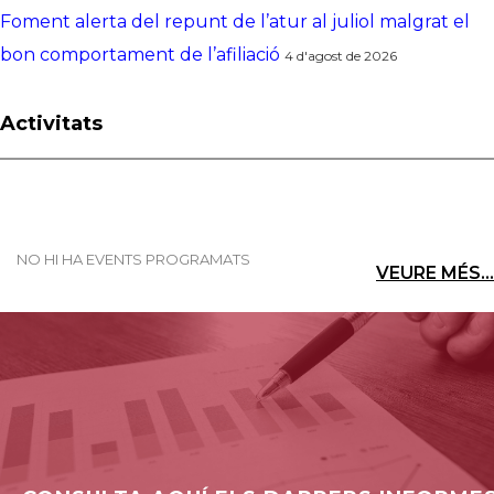
Foment alerta del repunt de l’atur al juliol malgrat el
bon comportament de l’afiliació
4 d'agost de 2026
Activitats
NO HI HA EVENTS PROGRAMATS
VEURE MÉS...