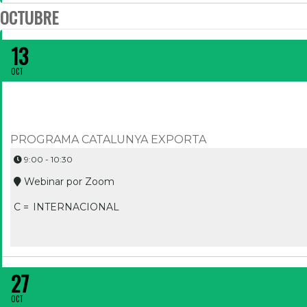
OCTUBRE
MARKETPLACES B2B PER EXPORTAR
13
OCT
PROGRAMA CATALUNYA EXPORTA
9:00 - 10:30
Webinar por Zoom
C =
INTERNACIONAL
IMPULSANT L’EXPORTACIÓ AMB CHATBOTS: ATENCIÓ DITIGAL IN
27
OCT