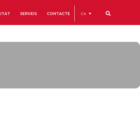
CA
ITAT
SERVEIS
CONTACTE
Els nostres codis
Comptes Anuals
Codi Ètic i de Bon Govern
Estatuts
ègics
Portal de la Transparència
Estudis
als
ls