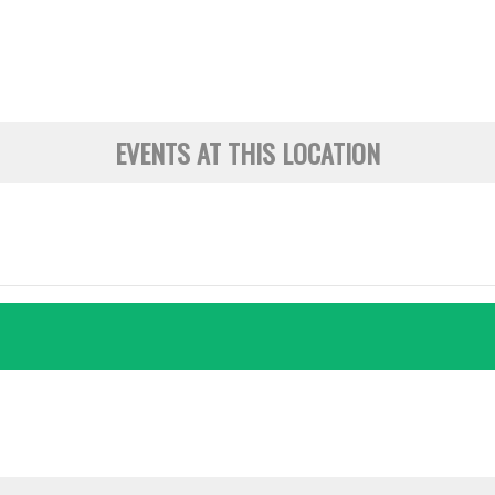
Història
Galeria de Presidents
Biblioteca Arxiu
Seu Social
EVENTS AT THIS LOCATION