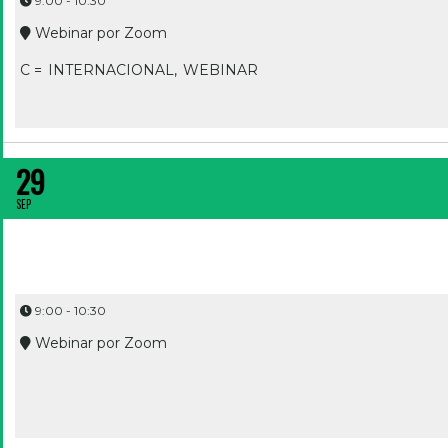
9:00 - 10:30
Webinar por Zoom
C =
INTERNACIONAL,
WEBINAR
COM GENERAR CLIENTS INTERNACIONALS AMB LA WEB
29
SEP
9:00 - 10:30
Webinar por Zoom