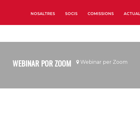
NOSALTRES
SOCIS
COMISSIONS
ACTUAL
Sobre nosaltres
Òrgans de Govern
WEBINAR POR ZOOM
Webinar per Zoom
Òrgans Consultius
Estructura Executiva
Institut d’Estudis Estrat
Societat Barcelonesa d’
Econòmics i Socials
Organitzacions territori
Organitzacions sectoria
Coneix més