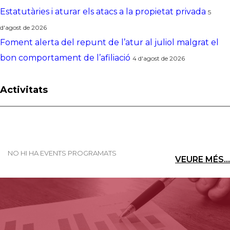
Estatutàries i aturar els atacs a la propietat privada
5
d'agost de 2026
Foment alerta del repunt de l’atur al juliol malgrat el
bon comportament de l’afiliació
4 d'agost de 2026
Activitats
NO HI HA EVENTS PROGRAMATS
VEURE MÉS...