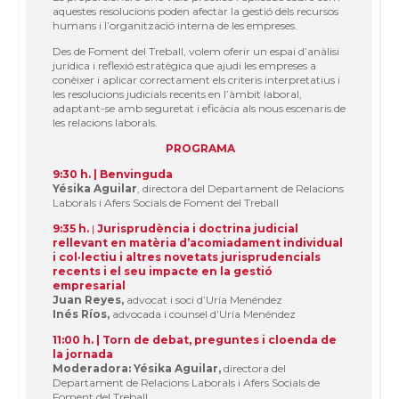
aquestes resolucions poden afectar la gestió dels recursos
humans i l’organització interna de les empreses.
Des de Foment del Treball, volem oferir un espai d’anàlisi
jurídica i reflexió estratègica que ajudi les empreses a
conèixer i aplicar correctament els criteris interpretatius i
les resolucions judicials recents en l’àmbit laboral,
adaptant-se amb seguretat i eficàcia als nous escenaris de
les relacions laborals.
PROGRAMA
9:30 h. | Benvinguda
Yésika Aguilar
, directora del Departament de Relacions
Laborals i Afers Socials de Foment del Treball
9:35 h.
|
Jurisprudència i doctrina judicial
rellevant en matèria d’acomiadament individual
i col·lectiu
i altres novetats jurisprudencials
recents i el seu impacte en la gestió
empresarial
Juan Reyes,
advocat i soci d’Uría Menéndez
Inés Ríos,
advocada i counsel d’Uría Menéndez
11:00 h. | Torn de debat, preguntes i cloenda de
la jornada
Moderadora: Yésika Aguilar,
directora del
Departament de Relacions Laborals i Afers Socials de
Foment del Treball