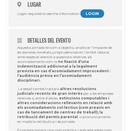
LUGAR
LOGIN
Login required to see the information
DETALLES DEL EVENTO
Aquesta jornada té com a objectiu analitzar l’impacte de
les darreres novetats jurisprudencials en l’àmbit laboral,
amb especial atenció a qüestions relatives als
acomiadaments com la
no fixació d’una
indemnització addicional a la legalment
prevista en cas d’acomiadament improcedent
i
l’audiència prèvia en l’acomiadament
disciplinari.
La sessió també tractarà
altres resolucions
judicials recents de gran interès
per a les empreses
relatives a, entre d’altres,
extincions computables i
altres consideracions rellevants en relació amb
els acomiadaments col·lectius (com preavís en
cas de tancament de centres de treball); la
retribució del permís parental
; o pronunciaments
en matèria retributiva i de jornada.
Es proporcionarà una visió pràctica i aplicada sobre com