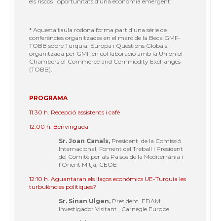
els riscos i oportunitats d’una economia emergent.
* Aquesta taula rodona forma part d’una sèrie de
conferències organitzades en el marc de la Beca GMF-
TOBB sobre Turquia, Europa i Qüestions Globals,
organitzada per GMF en col·laboració amb la Union of
Chambers of Commerce and Commodity Exchanges
(TOBB).
PROGRAMA
11:30 h. Recepció assistents i cafè
12:00 h. Benvinguda
Sr. Joan Canals,
President de la Comissió
Internacional, Foment del Treball i President
del Comitè per als Països de la Mediterrània i
l’Orient Mitjà, CEOE
12:10 h. Aguantaran els llaços económics UE-Turquia les
turbulències polítiques?
Sr. Sinan Ulgen,
President EDAM;
Investigador Visitant , Carnegie Europe