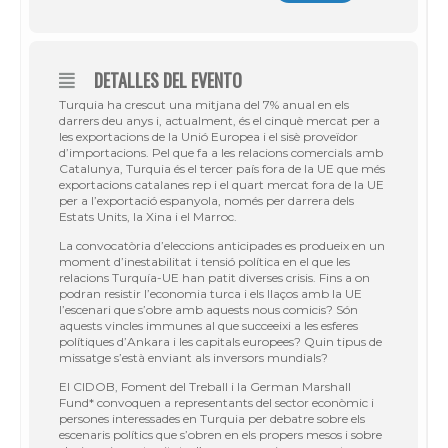
DETALLES DEL EVENTO
Turquia ha crescut una mitjana del 7% anual en els
darrers deu anys i, actualment, és el cinquè mercat per a
les exportacions de la Unió Europea i el sisè proveïdor
d’importacions. Pel que fa a les relacions comercials amb
Catalunya, Turquia és el tercer país fora de la UE que més
exportacions catalanes rep i el quart mercat fora de la UE
per a l’exportació espanyola, només per darrera dels
Estats Units, la Xina i el Marroc.
La convocatòria d’eleccions anticipades es produeix en un
moment d’inestabilitat i tensió política en el que les
relacions Turquía-UE han patit diverses crisis. Fins a on
podran resistir l’economia turca i els llaços amb la UE
l’escenari que s’obre amb aquests nous comicis? Són
aquests vincles immunes al que succeeixi a les esferes
polítiques d’Ankara i les capitals europees? Quin tipus de
missatge s’està enviant als inversors mundials?
El CIDOB, Foment del Treball i la German Marshall
Fund* convoquen a representants del sector econòmic i
persones interessades en Turquia per debatre sobre els
escenaris polítics que s’obren en els propers mesos i sobre