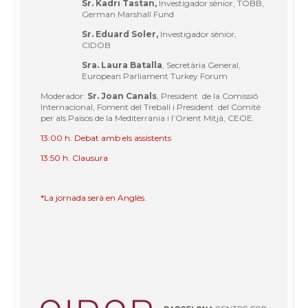
Sr. Kadri Tastan,
Investigador sènior, TOBB,
German Marshall Fund
Sr. Eduard Soler,
Investigador sènior,
CIDOB
Sra. Laura Batalla
, Secretària General,
European Parliament Turkey Forum
Moderador:
Sr. Joan Canals
, President de la Comissió
Internacional, Foment del Treball i President del Comitè
per als Països de la Mediterrània i l’Orient Mitjà, CEOE.
13:00 h. Debat amb els assistents
13:50 h. Clausura
*La jornada serà en Anglès.