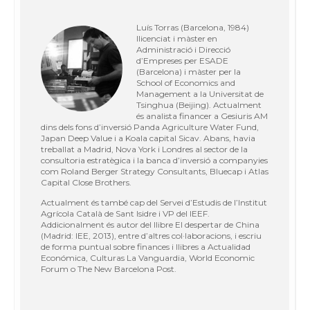
Luís Torras (Barcelona, 1984)
llicenciat i màster en
Administració i Direcció
d’Empreses per ESADE
(Barcelona) i màster per la
School of Economics and
Management a la Universitat de
Tsinghua (Beijing). Actualment
és analista financer a Gesiuris AM
dins dels fons d’inversió Panda Agriculture Water Fund,
Japan Deep Value i a Koala capital Sicav. Abans, havia
treballat a Madrid, Nova York i Londres al sector de la
consultoria estratègica i la banca d’inversió a companyies
com Roland Berger Strategy Consultants, Bluecap i Atlas
Capital Close Brothers.
Actualment és també cap del Servei d’Estudis de l’Institut
Agrícola Català de Sant Isidre i VP del IEEF.
Addicionalment és autor del llibre El despertar de China
(Madrid: IEE, 2013), entre d’altres col·laboracions, i escriu
de forma puntual sobre finances i llibres a Actualidad
Económica, Culturas La Vanguardia, World Economic
Forum o The New Barcelona Post.