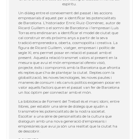
espíritu.
Un diàleg entre el coneixement del passat i les accions
empresarials d’aquest per a identificar les potencialitats
de Barcelona. L’historiador Enric Ruiz-Domènec, autor de
Ricard Guillem o el somni de Barcelona i l’empresari Luís
Torras ens endinsaran a identificar el model de ciutat que
cal construir en els pròxims anys a partir de la seva
tradició emprenedora, oberta, cosmopolita i creativa. La
figura de Ricard Guillem, viatger, empresari i polític de
segle XI, ens permet posar en relació el passat amb el
present. Aquesta relació transmet valors al present en la
mesura que avui el món empresarial ofereix visió,
projecte, èxits i compromís amb la Barcelona que afronta
els reptes que s’ha de plantejar la ciutat. Reptes com la
globalització, les noves tecnologies, les noves pautes i
maneres de consum i els canvis polítics exigeixen posar en
valor aquells factors que en el passat van fer de Barcelona
un lloc òptim per connectar amb el món.
La biblioteca de Foment del Treball és el marc idoni, entre
llibres, per establir una sèrie de diàlegs que ajudin a
transmetre les potencialitats de la nostra societat.
Escoltar a una sèrie de personalitats de la cultura que
dialoguin amb una nova generació d’empresaris i
empresàries que avui ja són una realitat que la ciutat ha
de descobrir.