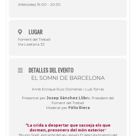
(Miércoles) 19:00 - 20:30
LUGAR
Foment del Treball
Via Laietana 32
DETALLES DEL EVENTO
EL SOMNI DE BARCELONA
Amb Enrique Ruiz Domènec i Luís Torras
Presentat per
Josep Sánchez Llibr
e, President del
Foment del Treball
Moderat per
Fèlix Riera
“La crida a despertar que sacseja els que
dormen, presoners del món exterior
“
Bruno Snell, extracte del seu assaig
El descubrimiento del