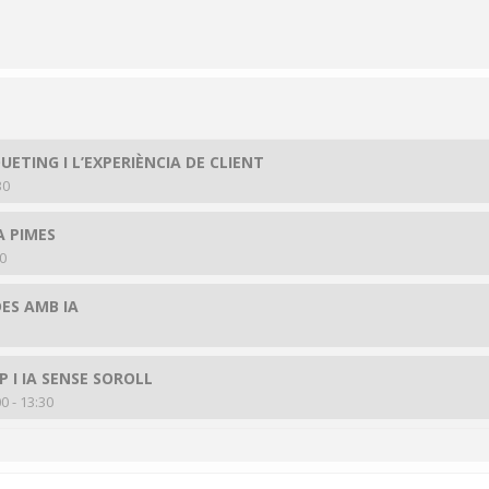
UETING I L’EXPERIÈNCIA DE CLIENT
30
A PIMES
30
ES AMB IA
 I IA SENSE SOROLL
 - 13:30