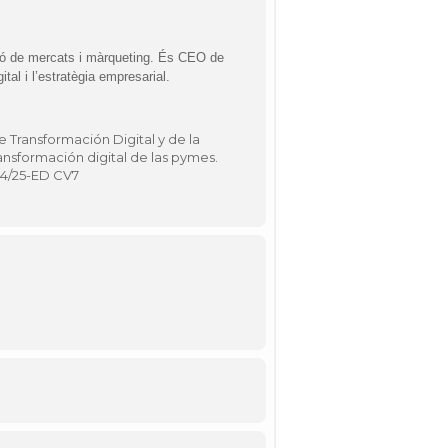
ació de mercats i màrqueting. És CEO de
al i l’estratègia empresarial.
e Transformación Digital y de la
ansformación digital de las pymes.
04/25-ED CV7