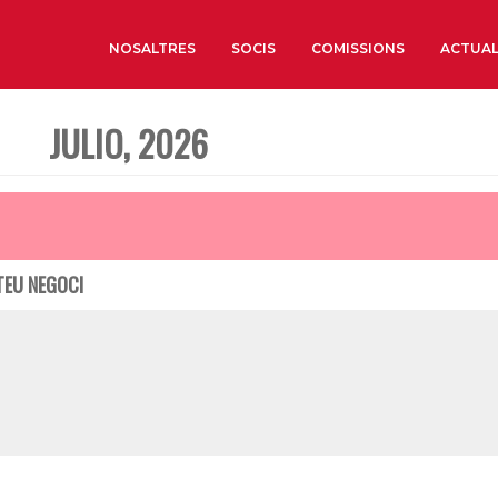
NOSALTRES
SOCIS
COMISSIONS
ACTUAL
JULIO, 2026
Sobre nosaltres
Òrgans de Govern
Òrgans Consultius
Estructura Executiva
TEU NEGOCI
Institut d’Estudis Estrat
Societat Barcelonesa d’
Econòmics i Socials
Organitzacions territori
Organitzacions sectoria
Coneix més