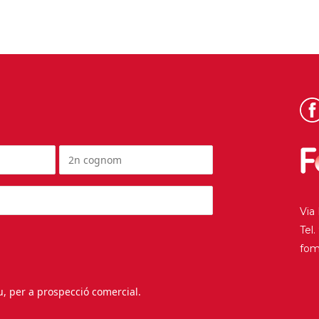
Via
Tel
fo
au, per a prospecció comercial.