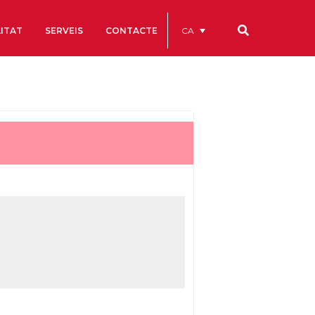
CA
ITAT
SERVEIS
CONTACTE
Els nostres codis
Comptes Anuals
Codi Ètic i de Bon Govern
Estatuts
ègics
Portal de la Transparència
Estudis
als
ls