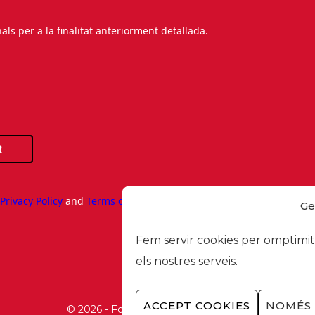
s per a la finalitat anteriorment detallada.
R
e
Privacy Policy
and
Terms of Service
apply.
Ge
Fem servir cookies per omptimitz
els nostres serveis.
ACCEPT COOKIES
NOMÉS 
© 2026 - Foment del Treball Nacional