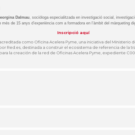
t
eorgina Dalmau
, sociòloga especialitzada en investigació social, investig
 més de 15 anys d’experiència com a formadora en l’àmbit del màrqueting digit
Inscripció aquí
acreditada como Oficina Acelera Pyme, una iniciativa del Ministerio d
por Red.es, destinada a construir el ecosistema de referencia de la tr
para la creación de la red de Oficinas Acelera Pyme, expediente C0