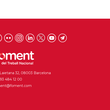
 Laietana 32, 08003 Barcelona
. 93 484 12 00
ment@foment.com