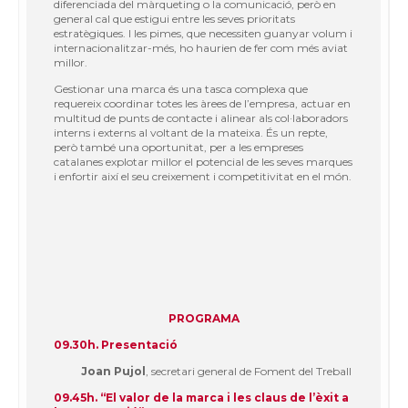
diferenciada del màrqueting o la comunicació, però en
general cal que estigui entre les seves prioritats
estratègiques. I les pimes, que necessiten guanyar volum i
internacionalitzar-més, ho haurien de fer com més aviat
millor.
Gestionar una marca és una tasca complexa que
requereix coordinar totes les àrees de l’empresa, actuar en
multitud de punts de contacte i alinear als col·laboradors
interns i externs al voltant de la mateixa. És un repte,
però també una oportunitat, per a les empreses
catalanes explotar millor el potencial de les seves marques
i enfortir així el seu creixement i competitivitat en el món.
PROGRAMA
09.30h. Presentació
Joan Pujol
, secretari general de Foment del Treball
09.45h. “El valor de la marca i les claus de l’èxit a