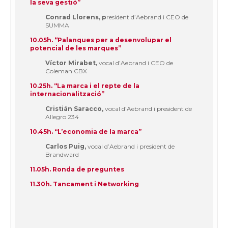
la seva gestió”
Conrad Llorens, p
resident d’Aebrand i CEO de
SUMMA
10.05h. “Palanques per a desenvolupar el
potencial de les marques”
Víctor Mirabet,
vocal d’Aebrand i CEO de
Coleman CBX
10.25h. “La marca i el repte de la
internacionalització”
Cristián Saracco,
vocal d’Aebrand i president de
Allegro 234
10.45h. “L’economia de la marca”
Carlos Puig,
vocal d’Aebrand i president de
Brandward
11.05h. Ronda de preguntes
11.30h. Tancament i Networking