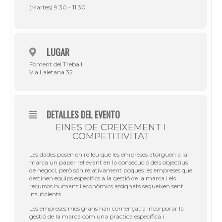
(Martes) 9:30 - 11:30
LUGAR
Foment del Treball
Via Laietana 32
DETALLES DEL EVENTO
EINES DE CREIXEMENT I
COMPETITIVITAT
Les dades posen en relleu que les empreses atorguen a la
marca un paper rellevant en la consecució dels objectius
de negoci, però són relativament poques les empreses que
destinen equips específics a la gestió de la marca i els
recursos humans i econòmics assignats segueixen sent
insuficients.
Les empreses més grans han començat a incorporar la
gestió de la marca com una pràctica específica i