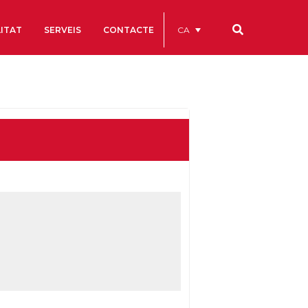
CA
ITAT
SERVEIS
CONTACTE
Els nostres codis
Comptes Anuals
Codi Ètic i de Bon Govern
Estatuts
ègics
Portal de la Transparència
Estudis
als
ls