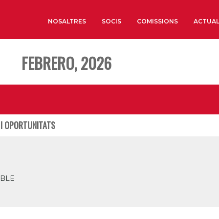
NOSALTRES
SOCIS
COMISSIONS
ACTUAL
FEBRERO, 2026
Sobre nosaltres
Òrgans de Govern
Òrgans Consultius
Estructura Executiva
 I OPORTUNITATS
Institut d’Estudis Estrat
Societat Barcelonesa d’
Econòmics i Socials
Organitzacions territori
IBLE
Organitzacions sectoria
Coneix més