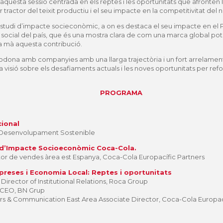
aquesta sessió centrada en els reptes i les oportunitats que afronten 
tractor del teixit productiu i el seu impacte en la competitivitat del no
tudi d’impacte socieconòmic, a on es destaca el seu impacte en el PI
cial del país, que és una mostra clara de com una marca global pot g
 mà aquesta contribució.
a rodona amb companyies amb una llarga trajectòria i un fort arrelame
a visió sobre els desafiaments actuals i les noves oportunitats per 
PROGRAMA
cional
 Desenvolupament Sostenible
i d’Impacte Socioeconòmic Coca-Cola.
ctor de vendes àrea est Espanya, Coca-Cola Europacífic Partners
preses i Economia Local: Reptes i oportunitats
Director of Institutional Relations, Roca Group
 CEO, BN Grup
irs & Communication East Area Associate Director, Coca-Cola Europac