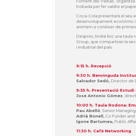
Foment del Treball, organitza 
trobada per fer valdre el paper 
Coca-Cola presentarà el seu es
desenvolupament econòmic i so
animem a conèixer de primera
Després, tindrà lloc una taul
Group, que compartiran la sev
i industrial del país.
9:15 h. Recepció
9:30 h. Benvinguda Institu
Salvador Sedó,
Director de
9:35 h. Presentació Estud
Jose Antonio Gómez
, dire
10:00 h. Taula Rodona: Em
Pau Abelló
, Senior Managing 
Adrià Bonell,
Co Funder and
Igone Bartumeu,
Public Affa
11:30 h. Cafè Networking