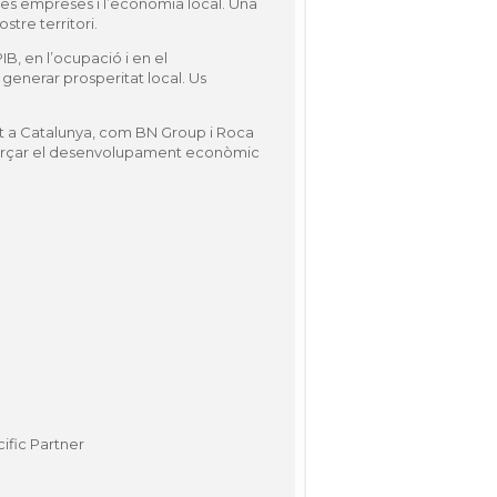
les empreses i l’economia local. Una
stre territori.
B, en l’ocupació i en el
enerar prosperitat local. Us
nt a Catalunya, com BN Group i Roca
reforçar el desenvolupament econòmic
ific Partner