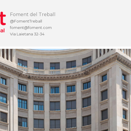
Foment del Treball
@FomentTreball
foment@foment.com
Via Laietana 32-34