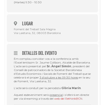
(Martes) 9:30 - 10:30
LUGAR
Foment del Treball Sala Magna
Via Laietana, 32, 08003 Barcelona
DETALLES DEL EVENTO
Em complau convidar-vos a la conferència amb
l’Excel·lentíssim Sr. Jaume Collboni, Alcalde de Barcelona.
L’acte serà presentat pel
Sr. Àngel Simón
, president del
Consell de patrocinadors de la Societat Barcelonesa
d’Estudis Econòmics i Socials de Foment del Treball que se
celebrarà el proper
3 d’octubre a les 09:30 hores
en la seu
de Foment, Via Laietana, 32.
L’acte serà conduït per la periodista
Glòria Marín
.
Aquest esdeveniment serà
presencial
i s’oferirà en directe
per vía streaming a través del
web del RethinkBCN
.