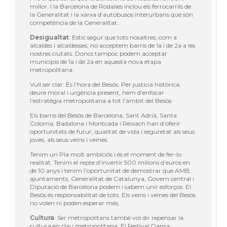
millor. I la Barcelona de Rodalies inclou els ferrocarrils de
la Generalitat i la xarxa d
’
autobusos
interurbans que s
ón
competència de la Generalitat.
Desigualtat
: Estic segur que tots nosaltres, com a
alcaldes i alcaldesses, no
acceptem barris de 1a i de 2a a les
nostres ciutats. Doncs tampoc podem
acceptar
municipis de 1a i de 2a en aquesta nova etapa
metropolitana.
Vull ser clar: És l
’
hora del Besós.
Per justícia histò
rica,
deure moral i
urgè
ncia present, hem d
’
enfocar
l
’
estratè
gia metropolitana a tot l
’à
mbit del
Besòs.
Els barris del Besòs de Barcelona, Sant Adrià, Santa
Coloma, Badalona i
Montcada i Reixach han d
’
oferir
oportunitats de futur, qualitat de vida i
seguretat als seus
joves, als seus ve
ï
ns i ve
ï
nes.
Tenim un Pla molt ambiciós i
é
s el moment de fer-lo
realitat. Tenim el repte
d
’
invertir 500 milions d
’
euros en
de 10 anys i tenim l
’
oportunitat de demostrar
que AMB,
ajuntaments, Generalitat de Catalunya, Govern central i
Diputació
de Barcelona podem i sabem unir esforços.
El
Bes
òs
é
s responsabilitat de tots. Els ve
ï
ns i ve
ï
nes del Besòs
no volen ni poden esperar m
é
s.
Cultura
: Ser metropolitans tamb
é
vol dir repensar la
cultura en clau
metropolitana. El Festival Dansa