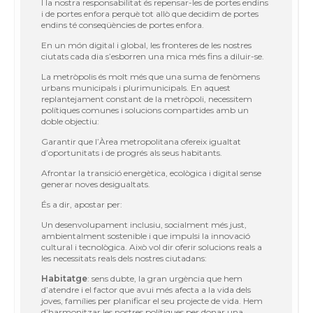
I la nostra responsabilitat
és repensar-les de portes endins
i de portes enfora
perquè
tot all
ò que decidim de portes
endins t
é
conseq
üències de portes enfora.
En un m
ón digital i global, les fronteres de les nostres
ciutats cada dia
s
’
esborren una mica m
é
s fins a diluir-se.
La metr
òpolis
é
s molt m
é
s que una suma de fenò
mens
urbans municipals i
plurimunicipals. En aquest
replantejament constant de la metr
òpoli, necessitem
polí
tiques comunes i solucions compartides amb un
doble objectiu:
Garantir que l
’À
rea metropolitana ofereix igualtat
d
’
oportunitats i de
progr
é
s als seus habitants.
Afrontar la transició energètica, ecològica i digital sense
generar noves
desigualtats.
É
s a dir, apostar per:
Un desenvolupament inclusiu, socialment m
é
s just,
ambientalment
sostenible i que impulsi la innovació
cultural i tecnològica.
Això vol dir oferir solucions reals a
les necessitats reals dels nostres
ciutadans:
Habitatge
: sens dubte, la gran urg
è
ncia que hem
d
’
atendre i el factor que
avui mé
s afecta a la vida dels
joves, famílies per planificar el seu projecte de
vida. Hem
d
’
harmonitzar les nostres pol
ítiques per donar una