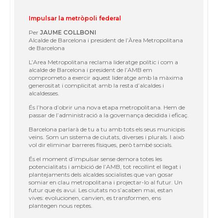
Impulsar la metròpoli federal
Per
JAUME COLLBONI
Alcalde de Barcelona i president de l’Àrea Metropolitana
de Barcelona
L’Area Metropolitana
reclama lideratge polític i com a
alcalde de Barcelona i president de l
’
AMB em
comprometo a exercir aquest lideratge amb la màxima
generositat i complicitat amb la resta d
’
alcaldes i
alcaldesses.
És l
’
hora d
’
obrir una nova etapa metropolitana. Hem de
passar de l
’
administració a la governança decidida i eficaç.
Barcelona parlarà de tu a tu amb tots els seus municipis
ve
ï
ns.
Som un sistema de ciutats, diverses i plurals. I això
vol dir eliminar barreres fí
siques, per
ò tamb
é
socials.
É
s el moment d
’
impulsar sense demora totes les
potencialitats i ambició de
l
’
AMB, tot recollint el llegat i
plantejaments dels alcaldes socialistes que van
gosar
somiar en clau metropolitana i projectar-lo al futur. Un
futur que
é
s avui.
Les ciutats no s
’
acaben mai, estan
vives: evolucionen, canvien, es transformen,
ens
plantegen nous reptes.