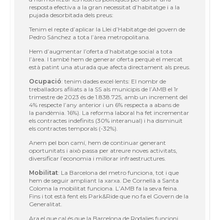
resposta efectiva a la gran necessitat d
’
habitatge i a la
pujada desorbitada dels preus:
Tenim el repte d
’
aplicar la Llei d
’
Habitatge del govern de
Pedro Sá
nchez a
tota l
’à
rea metropolitana.
Hem d
’
augmentar l
’
oferta d
’
habitatge social a tota
l
’à
rea.
I tamb
é
hem de generar oferta perquè el mercat
està patint una aturada que
afecta directament als preus.
Ocupació
: tenim dades excel·
lents: El nombr de
treballadors afiliats a la
SS als municipis de l’AMB el 1r
trimestre de 2023 é
s de 1.838.725, amb un
increment del
4% respecte l’any anterior i un 6% respecta a abans de
la
pandèmia. 16%). La reforma laboral ha fet incrementar
els contractes indefinits (30% interanual) i ha disminu
ï
t
els contractes temporals (-32%).
Anem pel bon camí
, hem de continuar generant
oportunitats i aix
ò passa
per atreure noves activitats,
diversificar l
’
economia i millorar infraestructures.
Mobilitat
: La Barcelona del metro funciona, tot i que
hem de seguir ampliant
la xarxa. De Cornellà a Santa
Coloma la mobilitat funciona. L
’
AMB fa la seva
feina.
Fins i tot està fent els Park&Ride que no fa el Govern de la
Generalitat.
Ara el que cal
é
s que la Barcelona de Rodalies funcioni