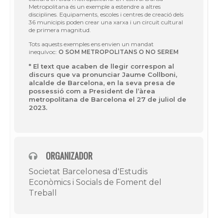
Metropolitana
és un exemple a estendre a
altres
disciplines. Equipaments, escoles i centres de creació dels
36 municipis
poden crear una xarxa i un circuit cultural
de primera magnitud.
Tots aquests exemples ens envien un mandat
inequ
ívoc:
O SOM METROPOLITANS O NO SEREM
* El text que acaben de llegir correspon al
discurs que va pronunciar Jaume Collboni,
alcalde de Barcelona, en la seva presa de
possessió com a President de l’àrea
metropolitana de Barcelona el 27 de juliol de
2023.
ORGANIZADOR
Societat Barcelonesa d'Estudis
Econòmics i Socials de Foment del
Treball