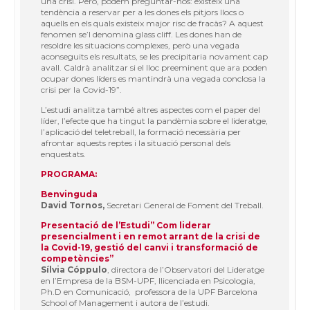
una crisi. Però, podem preguntar-nos: existeix una
tendència a reservar per a les dones els pitjors llocs o
aquells en els quals existeix major risc de fracàs? A aquest
fenomen se’l denomina glass cliff. Les dones han de
resoldre les situacions complexes, però una vegada
aconseguits els resultats, se les precipitaria novament cap
avall. Caldrà analitzar si el lloc preeminent que ara poden
ocupar dones líders es mantindrà una vegada conclosa la
crisi per la Covid-19”.
L’estudi analitza també altres aspectes com el paper del
líder, l’efecte que ha tingut la pandèmia sobre el lideratge,
l’aplicació del teletreball, la formació necessària per
afrontar aquests reptes i la situació personal dels
enquestats.
PROGRAMA:
Benvinguda
David Tornos,
Secretari General de Foment del Treball.
Presentació de l’Estudi” Com liderar
presencialment i en remot arrant de la crisi de
la Covid-19, gestió del canvi i transformació de
competències”
Sílvia Cóppulo
, directora de l’Observatori del Lideratge
en l’Empresa de la BSM-UPF, llicenciada en Psicologia,
Ph.D en Comunicació, professora de la UPF Barcelona
School of Management i autora de l’estudi.