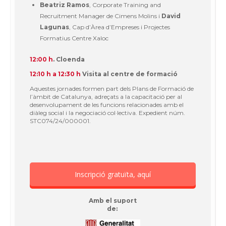
Beatriz Ramos
, Corporate Training and
Recruitment Manager de Cimens Molins i
David
Lagunas
, Cap d’Àrea d’Empreses i Projectes
Formatius Centre Xaloc
12:00 h
. Cloenda
12:10 h a 12:30 h
Visita al centre de formació
Aquestes jornades formen part dels Plans de Formació de
l’àmbit de Catalunya, adreçats a la capacitació per al
desenvolupament de les funcions relacionades amb el
diàleg social i la negociació col·lectiva. Expedient núm.
STC074/24/000001.
Inscripció gratuïta, aquí
Amb el suport
de: