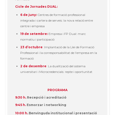
Cicle de Jornades DUAL:
6 de juny:
Centres de formació professional
integrada i cartera de serveis: la nova relació entre
centre i empresa
1
9
de setembre:
Empresa i FP Dual: marc
normatiu i participació
23 d’octubre
: Implantació de la Llei de Formació
Professional i la corresponsabilitat de l’empresa en la
formació
2 de desembre
: La dualització del sistema
universitari i Microcredencials: repte i oportunitat
PROGRAMA
9:30 h.
Recepció i acreditació
9:45 h.
Esmorzar i networking
10:00 h.
Benvinguda institucional i presentació