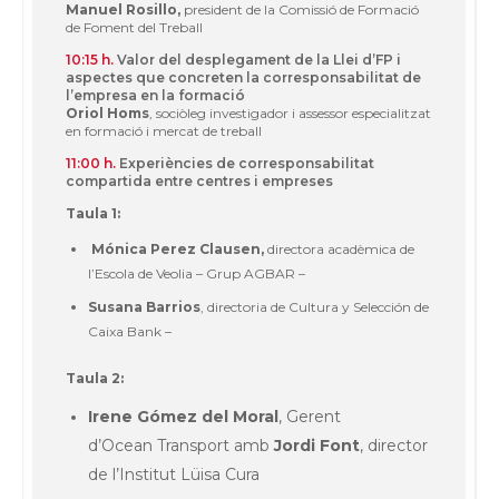
Manuel Rosillo,
president de la Comissió de Formació
de Foment del Treball
10:15 h.
Valor del desplegament de la Llei d’FP i
aspectes que concreten la corresponsabilitat de
l’empresa en la formació
Oriol Homs
, sociòleg investigador i assessor especialitzat
en formació i mercat de treball
11:00 h.
Experiències de corresponsabilitat
compartida entre centres i empreses
Taula 1:
Mónica Perez Clausen,
directora acadèmica de
l’Escola de Veolia – Grup AGBAR –
Susana Barrios
, directoria de Cultura y Selección de
Caixa Bank –
Taula 2:
Irene Gómez del Moral
, Gerent
d’Ocean Transport amb
Jordi Font
, director
de l’Institut Lüisa Cura