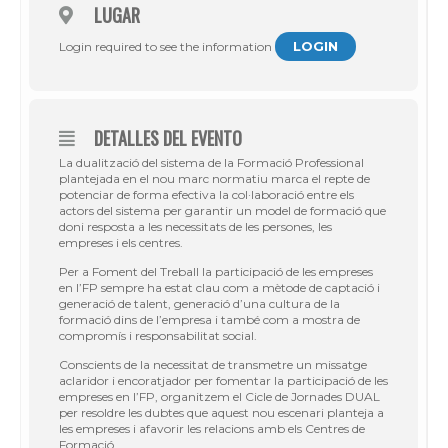
LUGAR
LOGIN
Login required to see the information
DETALLES DEL EVENTO
La dualització del sistema de la Formació Professional
plantejada en el nou marc normatiu marca el repte de
potenciar de forma efectiva la col·laboració entre els
actors del sistema per garantir un model de formació que
doni resposta a les necessitats de les persones, les
empreses i els centres.
Per a Foment del Treball la participació de les empreses
en l’FP sempre ha estat clau com a mètode de captació i
generació de talent, generació d’una cultura de la
formació dins de l’empresa i també com a mostra de
compromís i responsabilitat social.
Conscients de la necessitat de transmetre un missatge
aclaridor i encoratjador per fomentar la participació de les
empreses en l’FP, organitzem el Cicle de Jornades DUAL
per resoldre les dubtes que aquest nou escenari planteja a
les empreses i afavorir les relacions amb els Centres de
Formació.