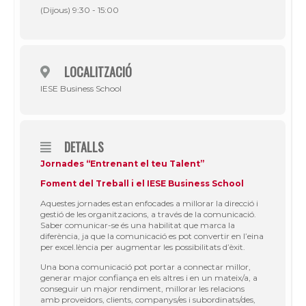
(Dijous) 9:30 - 15:00
LOCALITZACIÓ
IESE Business School
DETALLS
Jornades “Entrenant el teu Talent”
Foment del Treball i el IESE Business School
Aquestes jornades estan enfocades a millorar la direcció i
gestió de les organitzacions, a través de la comunicació.
Saber comunicar-se és una habilitat que marca la
diferència, ja que la comunicació es pot convertir en l’eina
per excel.lència per augmentar les possibilitats d’èxit.
Una bona comunicació pot portar a connectar millor,
generar major confiança en els altres i en un mateix/a, a
conseguir un major rendiment, millorar les relacions
amb proveïdors, clients, companys/es i subordinats/des,