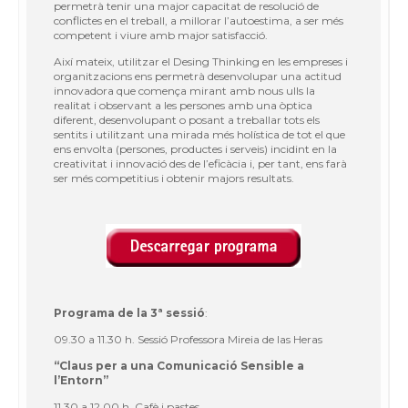
permetrà tenir una major capacitat de resolució de
conflictes en el treball, a millorar l’autoestima, a ser més
competent i viure amb major satisfacció.
Així mateix, utilitzar el
Desing Thinking
en les empreses i
organitzacions ens permetrà desenvolupar una actitud
innovadora que comença mirant amb nous ulls la
realitat i observant a les persones amb una òptica
diferent, desenvolupant o posant a treballar tots els
sentits i utilitzant una mirada més holística de tot el que
ens envolta (persones, productes i serveis) incidint en la
creativitat i innovació des de l’eficàcia i, per tant, ens farà
ser més competitius i obtenir majors resultats.
Programa de la 3ª sessió
:
09.30 a 11.30 h. Sessió Professora Mireia de las Heras
“Claus per a una Comunicació Sensible a
l’Entorn”
11.30 a 12.00 h. Cafè i pastes