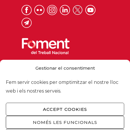
Via Laietana 32, 08003 Barcelona
Gestionar el consentiment
Tel. 93 484 12 00
foment@foment.com
Fem servir cookies per omptimitzar el nostre lloc
web i els nostres serveis.
ACCEPT COOKIES
© 2026 - Foment del Treball Nacional
Nosaltres
/
Associats
/
Comissions
/
NOMÉS LES FUNCIONALS
Actualitat
/
Serveis
/
Avís legal
/
Política de