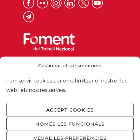
Via Laietana 32, 08003 Barcelona
Gestionar el consentiment
Tel. 93 484 12 00
foment@foment.com
Fem servir cookies per omptimitzar el nostre lloc
web i els nostres serveis.
ACCEPT COOKIES
© 2026 - Foment del Treball Nacional
Nosaltres
/
Associats
/
Comissions
/
NOMÉS LES FUNCIONALS
Actualitat
/
Serveis
/
Avís legal
/
Política de
privacitat
/
Política cookies
/
Privacitat
VEURE LES PREFERÈNCIES