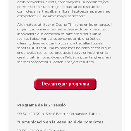
amb proveïdors, clients, companys/es i subordinats/des,
permetrà tenir una major capacitat de resolució de
conflictes en el treball, a millorar l’autoestima, a ser més
competent i viure amb major satisfacció.
Així mateix, utilitzar el
Desing Thinking
en les empreses i
organitzacions ens permetrà desenvolupar una actitud
innovadora que comença mirant amb nous ulls la
realitat i observant a les persones amb una òptica
diferent, desenvolupant o posant a treballar tots els
sentits i utilitzant una mirada més holística de tot el que
ens envolta (persones, productes i serveis) incidint en la
creativitat i innovació des de l’eficàcia i, per tan,t ens farà
ser més competitius i obtenir majors resultats.
Programa de la 2ª sessió
:
09.30 a 10.30 h. Sessió Beatriz Fernández-Tubau
“Comunicació en la Resolució de Conflictes”
10.30 a 11.00 h. Cafè i pastes