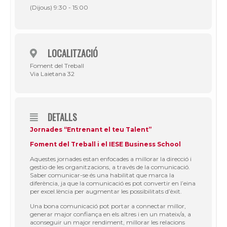
(Dijous) 9:30 - 15:00
LOCALITZACIÓ
Foment del Treball
Via Laietana 32
DETALLS
Jornades “Entrenant el teu Talent”
Foment del Treball i el IESE Business School
Aquestes jornades estan enfocades a millorar la direcció i
gestio de les organitzacions, a través de la comunicació.
Saber comunicar-se és una habilitat que marca la
diferència, ja que la comunicació es pot convertir en l’eina
per excel.lència per augmentar les possibilitats d’èxit.
Una bona comunicació pot portar a connectar millor,
generar major confiança en els altres i en un mateix/a, a
aconseguir un major rendiment, millorar les relacions