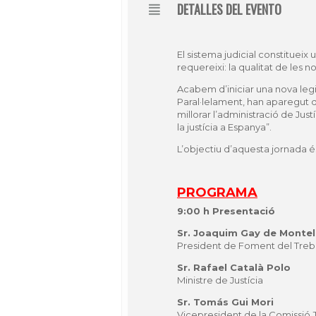
DETALLES DEL EVENTO
El sistema judicial constitueix
requereixi: la qualitat de les 
Acabem d’iniciar una nova legis
Paral·lelament, han aparegut d
millorar l’administració de Ju
la justícia a Espanya”.
L’objectiu d’aquesta jornada é
PROGRAMA
9:00 h Presentació
Sr. Joaquim Gay de Montell
President de Foment del Treba
Sr. Rafael Català Polo
Ministre de Justícia
Sr. Tomás Gui Mori
Vicepresident de la Comissió 