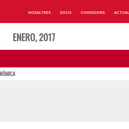
NOSALTRES
SOCIS
COMISSIONS
ACTUAL
ENERO, 2017
Sobre nosaltres
Òrgans de Govern
Òrgans Consultius
Estructura Executiva
CONÒMICA
Institut d’Estudis Estrat
Societat Barcelonesa d’
Econòmics i Socials
Organitzacions territori
Organitzacions sectoria
Coneix més