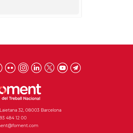
 Laietana 32, 08003 Barcelona
. 93 484 12 00
ment@foment.com