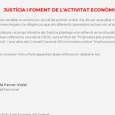
JUSTÍCIA I FOMENT DE L’ACTIVITAT ECONÒM
 una variable econòmica i social de primer ordre i ha de ser auscultat i 
normes legals o la diligència que els diferents operadors actuen en el 
latura i el propi Ministre de Justícia planteja una reflexió en profund
ues reflexions: una de la CEOE, sota el títol de “Propostes per poten
stícia”, i una altra del Consell General d’Economistes sobre “Implica
s conèixer més a fons aquestes dues reflexions i debatre-les.
à Ferrer-Vidal
ll Nacional
Jurídica de Foment del Treball