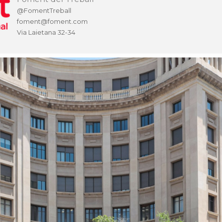
@FomentTreball
foment@foment.com
Via Laietana 32-34