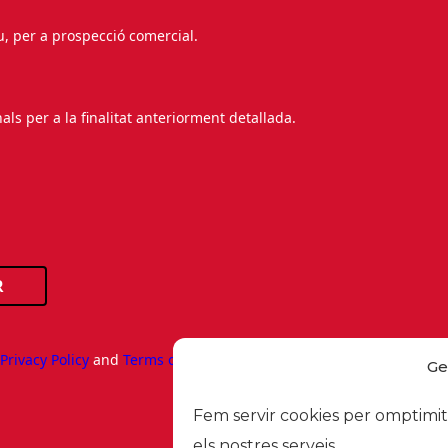
au, per a prospecció comercial.
s per a la finalitat anteriorment detallada.
R
e
Privacy Policy
and
Terms of Service
apply.
Ge
Fem servir cookies per omptimitz
els nostres serveis.