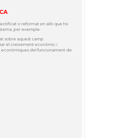
ICA
rectificat o reformat en allò que ho
sistema, per exemple.
itat sobre aquest camp.
ciar el creixement econòmic i
cions econòmiques del funcionament de