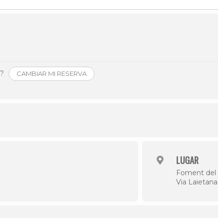
Història
Galeria de Presidents
Biblioteca Arxiu
Seu Social
o?
CAMBIAR MI RESERVA
LUGAR
Foment del 
Via Laietana