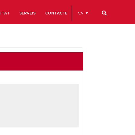
CA
ITAT
SERVEIS
CONTACTE
Els nostres codis
Comptes Anuals
Codi Ètic i de Bon Govern
Estatuts
ègics
Portal de la Transparència
Estudis
als
ls