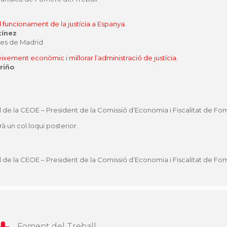
funcionament de la justícia a Espanya.
tínez
tes de Madrid
ixement econòmic i millorar l’administració de justícia.
riño
 de la CEOE – President de la Comissió d’Economia i Fiscalitat de Fom
à un col·loqui posterior.
 de la CEOE – President de la Comissió d’Economia i Fiscalitat de Fom
Foment del Treball