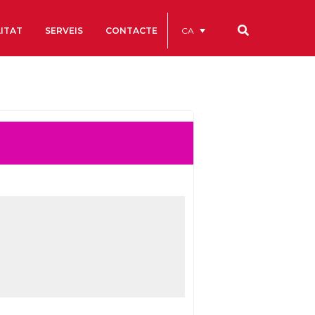
CA
ITAT
SERVEIS
CONTACTE
Els nostres codis
Comptes Anuals
Codi Ètic i de Bon Govern
Estatuts
ègics
Portal de la Transparència
Estudis
als
ls