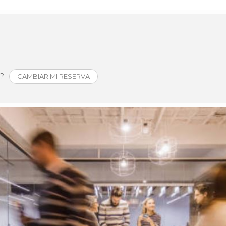
Història
Galeria de Presidents
Biblioteca Arxiu
Seu Social
o?
CAMBIAR MI RESERVA