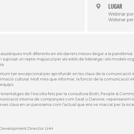
LUGAR
Webinar po
Webinar pe
casuístiques molt diferents en els darrers mesos degut a la pandèmia: 
 suposat un repte majúscul per als estils de lideratge i els models or
ra.
um tan excepcional per aprofundir en les claus de la comunicació i
rmació cultural. Molt més que informar, la funció de la comunicació in
 equips.
renentatges de l’escolta fets per la consultora Both, People & Comms,
omunicació interna de companyies com Seat o Danone, repensarem la 
eves claus en un panorama com l’actual que ens ve marcat per la ince
t Development Director LHH