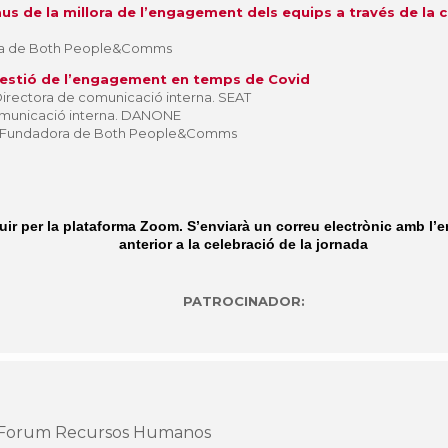
claus de la millora de l’engagement dels equips a través de l
ra de Both People&Comms
 gestió de l’engagement en temps de Covid
irectora de comunicació interna. SEAT
municació interna. DANONE
Fundadora de Both People&Comms
uir per la plataforma Zoom.
S’enviarà un correu electrònic amb l’e
anterior a la celebració de la jornada
PATROCINADOR:
Forum Recursos Humanos