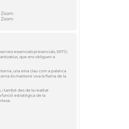
r Zoom
r Zoom
serveis essencials presencials, ERTO,
ganitzatius, que ens obliguen a
nterna, una eina clau com a palanca
terna és mantenir viva la flama de la
 i també des de la realitat
funció estratègica de la
rtesa.