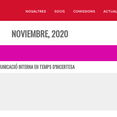
NOSALTRES
SOCIS
COMISSIONS
ACTUAL
NOVIEMBRE, 2020
Sobre nosaltres
Òrgans de Govern
Òrgans Consultius
Estructura Executiva
MUNICACIÓ INTERNA EN TEMPS D’INCERTESA
Institut d’Estudis Estrat
Societat Barcelonesa d’
Econòmics i Socials
Organitzacions territori
Organitzacions sectoria
Coneix més