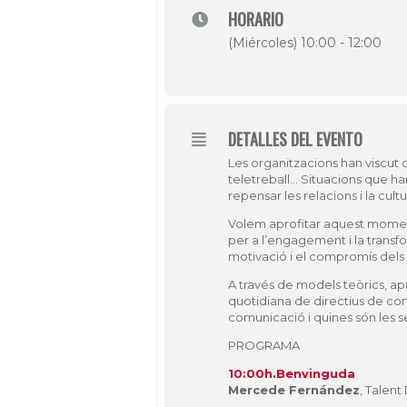
HORARIO
(Miércoles) 10:00 - 12:00
DETALLES DEL EVENTO
Les organitzacions han viscut 
teletreball… Situacions que han
repensar les relacions i la cultu
Volem aprofitar aquest moment
per a l’engagement i la transfo
motivació i el compromís dels
A través de models teòrics, ap
quotidiana de directius de c
comunicació i quines són les s
PROGRAMA
10:00h.Benvinguda
Mercede Fernández
, Talen