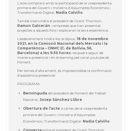
L’acte comptarà amb la participació de la vicepresidenta
primera del Govern i ministra d’Assumptes Econòmics i
Transformació Digital,
Nadia Calviño
.
També intervindrà el president de Grant Thornton,
Ramon Galcerán
, i empreses que han presentat
projectes a aquests fons i explicaran la seva experiència.
L’esdeveniment tindrà lloc el dijous,
18 de novembre
2021, en la Comissió Nacional
dels Mercats i la
Competència – CNMC (C. de Bolívia, 56,
Barcelona)
a les 9.30 hores
i es podrà seguir de
manera presencial i en streaming pel canal youtube de
Foment.
Per temes d’aforament, és imprescindible la confirmació
d’assistència presencial
PROGRAMA:
Benvinguda
del president de Foment del Treball
Nacional,
Josep Sánchez Llibre
Obertura de l’acte
a càrrec de la vicepresidenta
primera del Govern i ministra d’Assumptes
Econòmics i Transformació Digital.
Nadia Calviño
Conversa
entre el president de Grant Thornton,