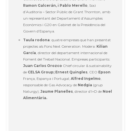
Ramon Galcerán, i Pablo Merello
, Soci
d’Auditoria – Sector Públic de Grant Thornton, amb
un representant del Departament d’Assumptes
Econòmics i G20 en Gabinet de la Presidència del
Govern d’Espanya.
Taula rodona
: quatre empreses que han presentat
projectes als Fons Next Generation. Modera:
Kilian
García
, director del departament internacional de
Foment del Treball Nacional. Empreses participants:
Juan Carlos Orozco
Chief circular & sustainability
de
CELSA Group;
Ernest Quingles
, CEO
Epson
França, Espanya i Portugal;
Alfred Ingelmo
,
responsable de Gas Advocacy de
Nedgia
(grup
Naturgy);
Jaume Planelles
, director d’I+D de
Noel
Alimentària.