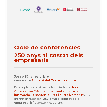
Cicle de conferències
250 anys al costat dels
empresaris
Josep Sánchez Llibre
,
President de
Foment del Treball Nacional
Es complau a convidar-li a la conferència
“Next
Generation EU: una oportunitat
per a la
innovació, la sostenibilitat i el creixement”
dins
del cicle de trobades
“250 anys al costat dels
empresaris”
que estem celebrant.