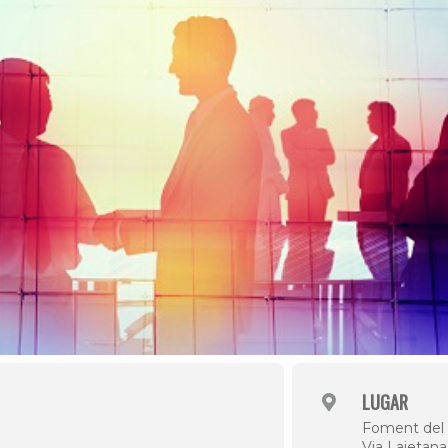
LUGAR
Foment del 
Via Laietana