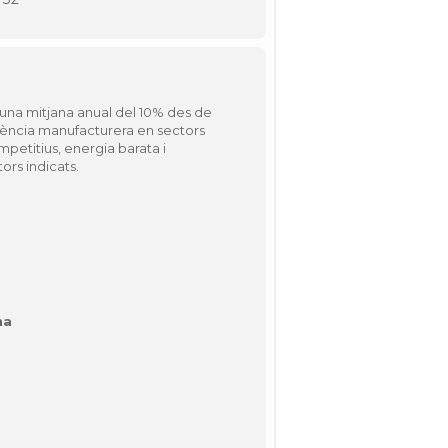
 una mitjana anual del 10% des de
potència manufacturera en sectors
ompetitius, energia barata i
ors indicats.
na