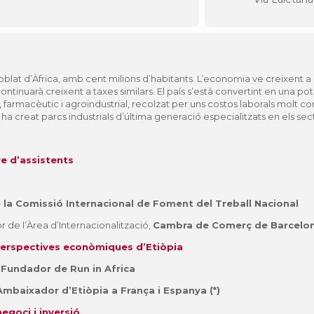
oblat d’Àfrica, amb cent milions d’habitants. L’economia ve creixent a
continuarà creixent a taxes similars. El país s’està convertint en una 
ó, farmacèutic i agroindustrial, recolzat per uns costos laborals molt c
a creat parcs industrials d’última generació especialitzats en els sect
re d’assistents
 la Comissió Internacional de Foment del Treball Nacional
r de l’Àrea d’Internacionalització,
Cambra de Comerç de Barcelo
 perspectives econòmiques d’Etiòpia
 Fundador de Run in Africa
Ambaixador d’Etiòpia a França i Espanya (*)
egoci i inversió