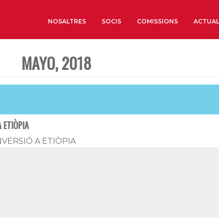
NOSALTRES
SOCIS
COMISSIONS
ACTUAL
MAYO, 2018
Sobre nosaltres
Òrgans de Govern
Òrgans Consultius
Estructura Executiva
 ETIÒPIA
Institut d’Estudis Estrat
NVERSIÓ A ETIÒPIA
Societat Barcelonesa d’
Econòmics i Socials
Organitzacions territori
Organitzacions sectoria
Coneix més