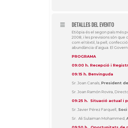
DETALLES DEL EVENTO
Etiòpia és el segon país més p
2008, i les previsions són que 
com el tèxtil, la pell, confecci
abundància d’aigua. El Govern h
PROGRAMA
09:00 h. Recepció i Regist
09:15 h. Benvinguda
Sr. Joan Canals,
President de
Sr. Joan Ramón Rovira, Directo
09:25 h. Situació actual i
Sr. Javier Pérez Farquell,
Soci
Sr. Ali Sulaiman Mohammed,
09:50 h. Oportunitats de n