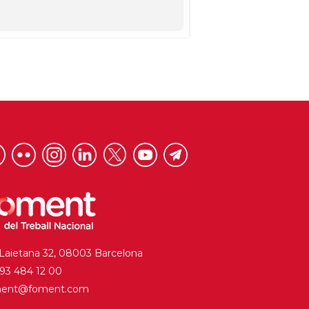
 Laietana 32, 08003 Barcelona
. 93 484 12 00
ment@foment.com