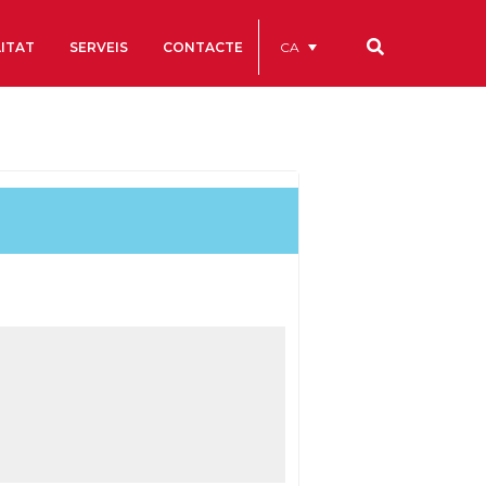
CA
ITAT
SERVEIS
CONTACTE
Els nostres codis
Comptes Anuals
Codi Ètic i de Bon Govern
Estatuts
ègics
Portal de la Transparència
Estudis
als
ls