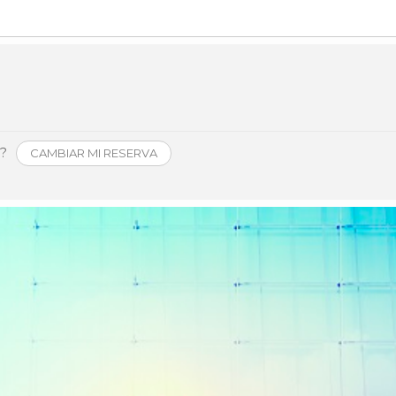
Història
Galeria de Presidents
Biblioteca Arxiu
Seu Social
o?
CAMBIAR MI RESERVA